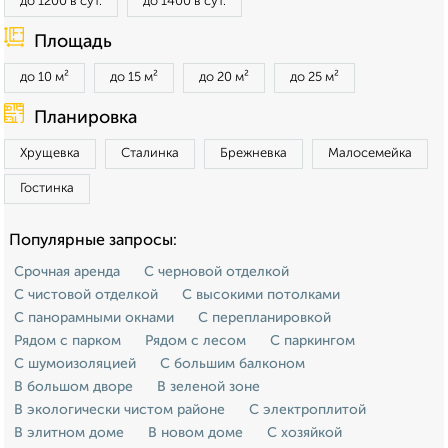
до 1200 в сут.
до 1400 в сут.
Площадь
до 10 м²
до 15 м²
до 20 м²
до 25 м²
Планировка
Хрущевка
Сталинка
Брежневка
Малосемейка
Гостинка
Популярные запросы:
Срочная аренда
С черновой отделкой
С чистовой отделкой
С высокими потолками
С панорамными окнами
С перепланировкой
Рядом с парком
Рядом с лесом
С паркингом
С шумоизоляцией
С большим балконом
В большом дворе
В зеленой зоне
В экологически чистом районе
С электроплитой
В элитном доме
В новом доме
С хозяйкой