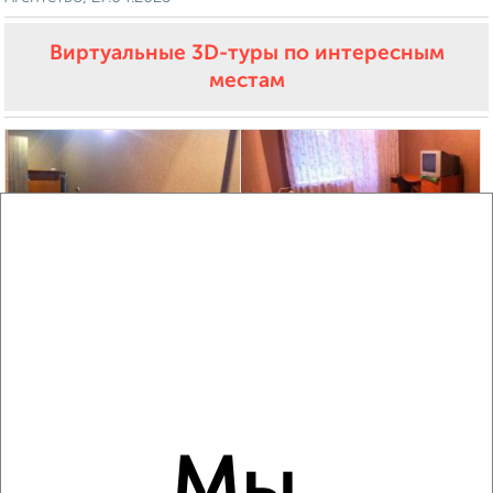
Виртуальные 3D-туры по интересным
местам
6
Комната в 2-к квартире, на длительный срок, 50м², 3/9
этаж
₽
11 999
в месяц
мкр. Детская, Победы 7
Агентство, 27.04.2023