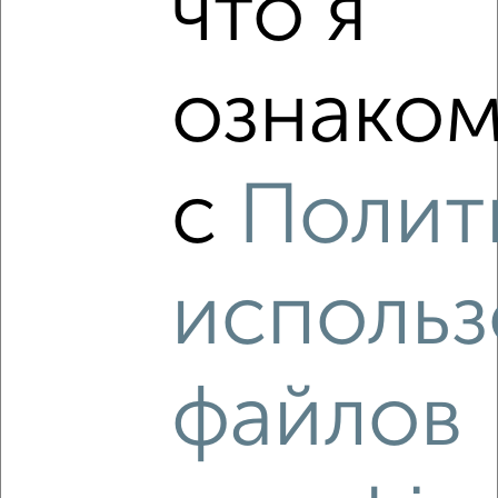
что я
ознаком
4
Комната в 2-к квартире, на длительный срок, 18м², 4/5
с
Полит
этаж
₽
8 000
в месяц
Смурякова 14
Агентство, 06.10.2022
использ
файлов
8