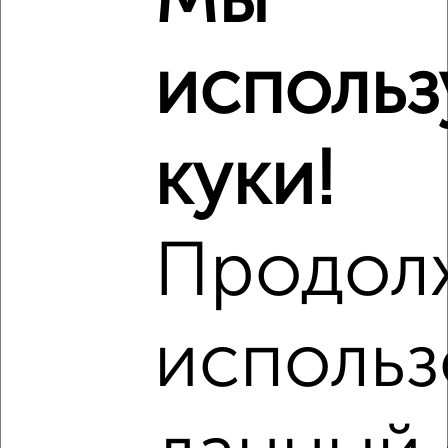
Мы
использ
3
Комната в 2-к квартире, на длительный срок, 16м²,
куки!
6/13 этаж
₽
8 000
в месяц
Заводская 12
Агентство, 09.01.2023
Продол
использ
4