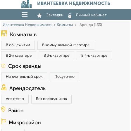
ИВАНТЕЕВКА НЕДВИЖИМОСТЬ
Закладки
Личный кабинет
Ивантеевка Недвижимость
Комнаты
Аренда (133)
Комнаты в
В общежитии
В коммунальной квартире
В 2‑к квартире
В 3‑к квартире
В 4‑к квартире
Срок аренды
На длительный срок
Посуточно
Арендодатель
Агентство
Без посредников
Район
Микрорайон