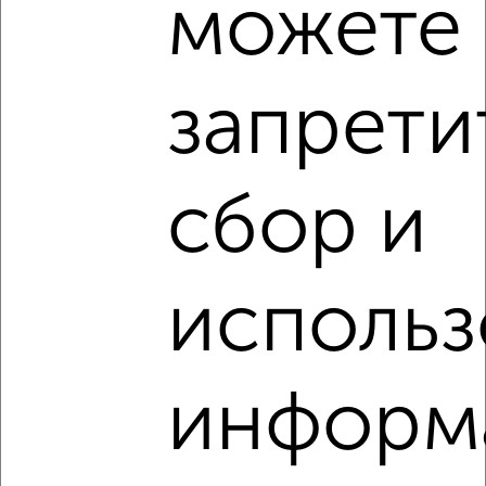
можете
запрети
3
сбор и
Комната в 2-к квартире, на длительный срок, 20м²,
11/17 этаж
₽
9 000
в месяц
Новосёлки 2
Агентство, 19.08.2022
использ
информ