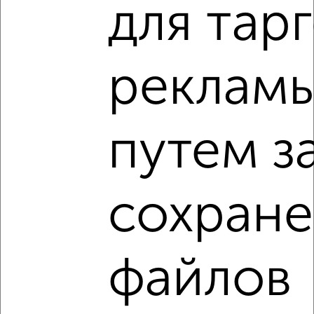
5
для тар
Комната в 2-к квартире, на длительный срок, 20м², 6/9
этаж
₽
8 000
в месяц
реклам
Толмачёва 6
Агентство, 19.08.2022
путем з
сохран
6
Комната в 2-к квартире, на длительный срок, 17м², 2/5
этаж
файлов
₽
9 000
в месяц
Задорожная 16
Агентство, 19.08.2022