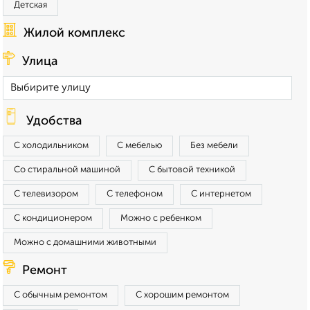
Детская
Жилой комплекс
Улица
Удобства
С холодильником
С мебелью
Без мебели
Со стиральной машиной
С бытовой техникой
С телевизором
С телефоном
С интернетом
С кондиционером
Можно с ребенком
Можно с домашними животными
Ремонт
С обычным ремонтом
С хорошим ремонтом