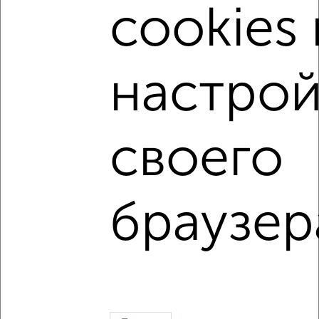
cookies 
настрой
3
Комната в 2-к квартире, на длительный срок, 17м², 2/5
своего
этаж
₽
8 000
в месяц
Студенческий проезд 6
Агентство, 19.08.2022
браузер
↑ НАВЕРХ К МЕНЮ
В общежитии
В коммуналке
Без посредников
На сутки
Контакты
Политика конфиденциальности