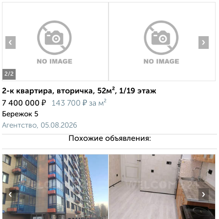
‹
›
2
/2
2-к квартира, вторичка, 52м², 1/19 этаж
₽
₽
7 400 000
143 700
за м²
Бережок 5
Агентство, 05.08.2026
Похожие объявления:
‹
›