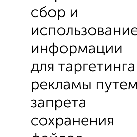
от собственников, риэлторов, застройщиков и агенств
недвижимости, связаться с ними можно по телефону или
сбор и
написать сообщение в любом удобном для вас
мессенджере, это безопасно и бесплатно.
использовани
Для покупки квартиры доступна ипотека от крупнейших
банков России: СберБанк, ВТБ, Альфа-Банк,
Россельхозбанк, Совкомбанк, Т-Банк, Росбанк, Почта
информации
Банк на сумму от 400 000 до 120 000 000 рублей сроком
до 30 лет.
для таргетинга
Сайт работает во многих городах России.
Сколько стоит купить двухкомнатную квартиру в
рекламы путе
Подмосковье, Ивантеевке?
Цена недвижимости: мин. от
5000000
руб. до макс.
запрета
11200000
руб.
Средняя цена:
7045089
руб.
сохранения
Цена за м2: от
166666
руб. до
141772
руб.
Средняя цена за м2:
140901
руб.