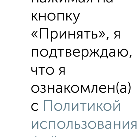
кнопку
‹
›
«Принять», я
2
/2
подтверждаю,
1-к квартира, вторичка, 45м², 5/17 этаж
₽
₽
5 499 999
123 600
за м²
что я
ЖК Ивантеевка 2020, Заводская 9А
Агентство, 06.08.2026
ознакомлен(а)
с
Политикой
‹
›
использовани
2
/2