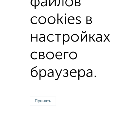
файлов
Площадь: от
30
м2 до
79
м2
cookies в
Средняя площадь:
50
м2
настройках
↑ НАВЕРХ К МЕНЮ
своего
Однокомнатные
Двухкомнатные
Трехкомнатные
4‑комнатные
Квартиры студии
От застройщика
Без посредников
Вторичное жилье
В новостройке
В строящемся доме
В новом доме
браузера.
Контакты
Политика конфиденциальности
Пользовательское соглашение
Ивантеевка, улица Первомайская 19
© 2015–2026
Сайт-доска объявлений недвижимости
О проекте
Принять
Реклама на портале
Новости
Статьи
Блог
Риэлторы
Агентства
Застройщики
Ипотечный калькулятор
Консультации по недвижимости
Разместить объявление
Скачать приложение
Соцсети (vk.com | t.me | dzen.ru)