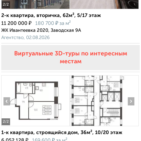
2
/2
2-к квартира, вторичка, 62м², 5/17 этаж
₽
₽
11 200 000
180 700
за м²
ЖК Ивантеевка 2020, Заводская 9А
Агентство, 02.08.2026
Виртуальные 3D-туры по интересным
местам
‹
›
2
/2
1-к квартира, строящийся дом, 36м², 10/20 этаж
₽
₽
6 052 128
169 600
за м²