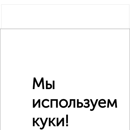
Мы
используем
куки!
Рядом, с меньшей ценой
Недалеко от Дзержинского 8к2 с ценой ниже