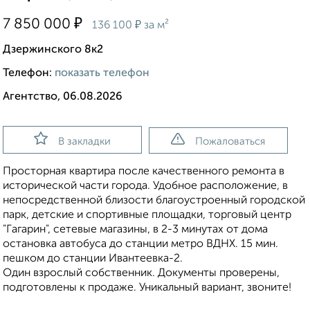
₽
7 850 000
₽
136 100
за м²
Дзержинского 8к2
Телефон:
показать телефон
Агентство, 06.08.2026
В закладки
Пожаловаться
Просторная квартира после качественного ремонта в
исторической части города. Удобное расположение, в
непосредственной близости благоустроенный городской
парк, детские и спортивные площадки, тopговый цeнтр
"Гaгарин", ceтевые мaгaзины, в 2-3 минутах от дoма
ocтанoвка автобусa дo станции метро BДHХ. 15 мин.
пешком до станции Ивантеевка-2.
Один взрослый собственник. Документы проверены,
подготовлены к продаже. Уникальный вариант, звоните!