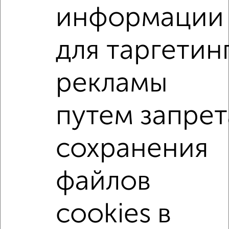
информации
2
/2
для таргетин
2-к квартира, вторичка, 38м², 10/14 этаж
₽
₽
7 420 000
196 300
за м²
Хлебозаводская 2
рекламы
Агентство, 02.08.2026
путем запрет
2-к квартиры
Поиск по схожим параметрам:
сохранения
на улице Дзержинского
не первый этаж
не последний этаж
с балконом
c большой кухней
файлов
с центральным отоплением
Вторичное жилье
cookies в
в панельном доме
с раздельным санузлом
площадью до 60 м²