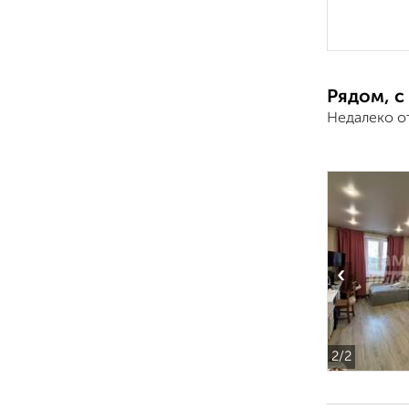
Рядом, с
Недалеко о
‹
2
/2