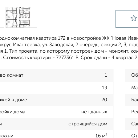
однокомнатная квартира 172 в новостройке ЖК "Новая Иван
круг, Ивантеевка, ул. Заводская, 2 очередь, секция 2, 3, по
ия 1. Тип проекта, по которому построен дом - монолит,
. Стоимость квартиры - 7277361 Р. Срок сдачи - 4 квартал
во комнат
1
Об
19
Ма
ажей в доме
20
Ба
ройки дома
нет данных
Ре
я
строящийся дом
Са
кухни
16 м²
От