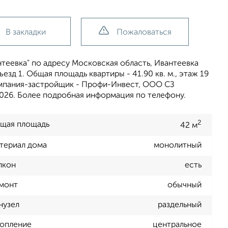
В закладки
Пожаловаться
теевка" по адресу Московская область, Ивантеевка
дъезд 1. Общая площадь квартиры - 41.90 кв. м., этаж 19
 компания-застройщик - Профи-Инвест, ООО СЗ
 2026. Более подробная информация по телефону.
2
щая площадь
42 м
териал дома
монолитный
лкон
есть
монт
обычный
нузел
раздельный
опление
центральное