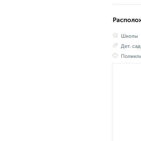
Располо
Школы
Дет. са
Поликл