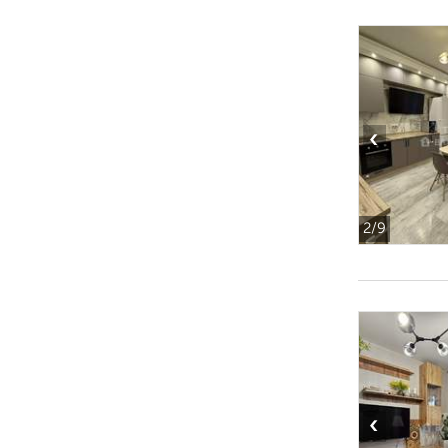
‹
2
/9
‹