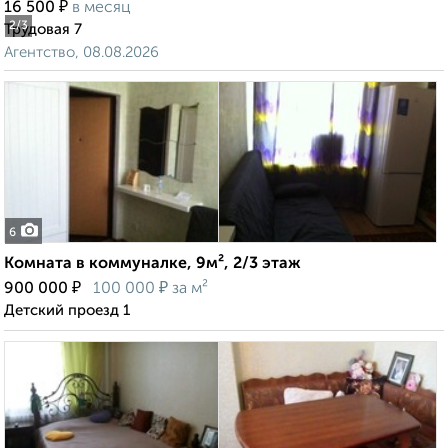
₽
16 500
в месяц
2
/3
Трудовая 7
Агентство, 08.08.2026
6
Комната в коммуналке, 9м², 2/3 этаж
₽
₽
900 000
100 000
за м²
Детский проезд 1