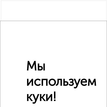
Мы
используем
куки!
Рядом, с меньшей ценой
Недалеко от с ценой ниже