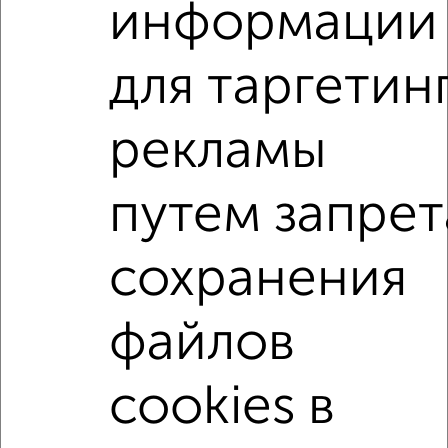
информации
2
/2
для таргетин
1-к квартира, вторичка, 31м², 4/5 этаж
₽
₽
6 420 000
207 100
за м²
Центральный проезд 16
рекламы
Собственник, 09.08.2026
путем запрет
1-к квартиры
Поиск по схожим параметрам:
сохранения
не первый этаж
не последний этаж
с балконом
c большой кухней
с центральным отоплением
файлов
в строящихся домах
в новостройках
cookies в
в монолитном доме
с раздельным санузлом
площадью до 50 м²