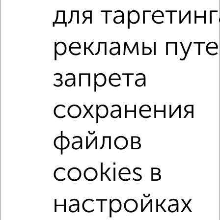
для таргетинг
2
/2
1-к квартира, вторичка, 33м², 4/5 этаж
рекламы пут
₽
₽
5 500 000
167 200
за м²
Смурякова 6
Агентство, 07.08.2026
запрета
1-к квартиры
сохранения
Поиск по схожим параметрам:
не первый этаж
с балконом
c большой кухней
файлов
с центральным отоплением
в строящихся домах
cookies в
в новостройках
в монолитном доме
с раздельным санузлом
площадью до 40 м²
настройках
↑ НАВЕРХ К МЕНЮ