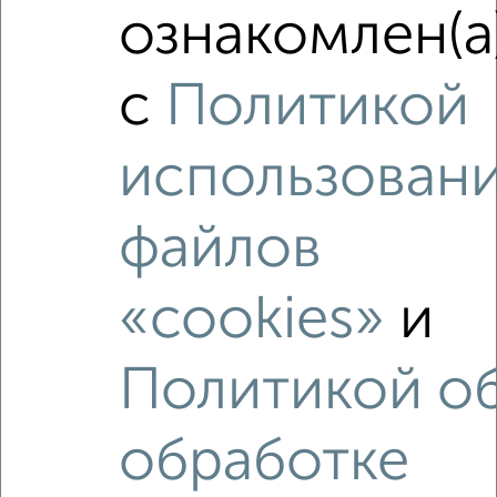
1-к квартира, вторичка, 31м², 3/4 этаж
ознакомлен(а
₽
₽
5 020 000
163 600
за м²
Советский проспект 2
с
Политикой
Агентство, 07.08.2026
использован
‹
›
файлов
2
/2
«cookies»
и
1-к квартира, вторичка, 31м², 2/5 этаж
₽
₽
5 000 000
159 300
за м²
Политикой о
Центральный проезд 16
Агентство, 07.08.2026
обработке