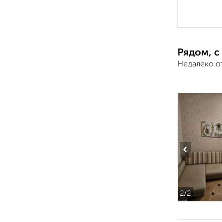
Рядом, с
Недалеко о
‹
2
/2