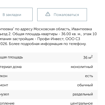
В закладки
Пожаловаться
теевка" по адресу Московская область, Ивантеевка
дъезд 2. Общая площадь квартиры - 36.00 кв. м., этаж 10
компания-застройщик - Профи-Инвест, ООО СЗ
 2026. Более подробная информация по телефону.
2
щая площадь
36 м
териал дома
монолитный
лкон
есть
монт
обычный
нузел
раздельный
опление
центральное