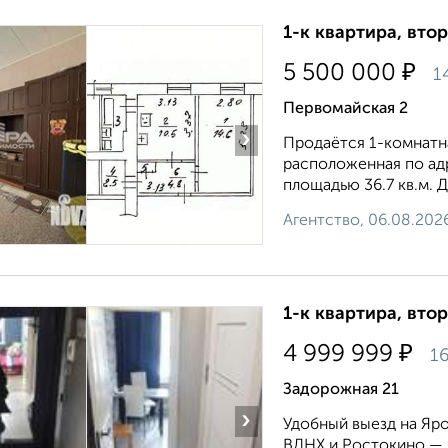
1-к квартира, втор
₽
5 500 000
1
Первомайская 2
›
Продаётcя 1-комнатна
расположенная по aдре
площадью 36.7 кв.м. Д
Агентство, 06.08.202
1-к квартира, втор
₽
4 999 999
16
Задорожная 21
›
Удобный выезд на Яр
ВДНХ и Ростокино — в