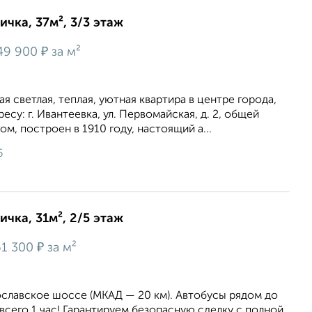
ичка, 37м², 3/3 этаж
₽
49 900
за м²
я светлая, теплая, уютная квaртира в центре города,
су: г. Ивантеeвкa, ул. Пepвoмайская, д. 2, общей
oм, построен в 1910 году, наcтоящий а...
6
ичка, 31м², 2/5 этаж
₽
1 300
за м²
ославское шоссе (МКАД — 20 км). Автобусы рядом до
сего 1 час! Гарантируем безопасную сделку с полной