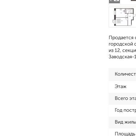
Продается 
городской о
из 12, секц
Заводская-1
Количест
Этаж
Всего эт
Год пост
Вид жиль
Площадь 