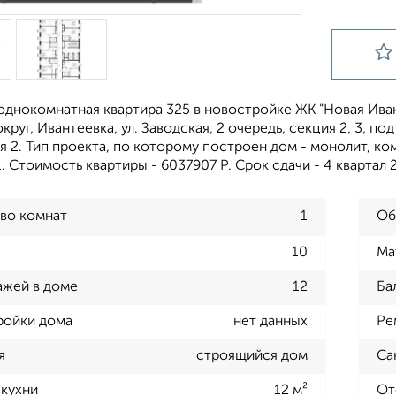
однокомнатная квартира 325 в новостройке ЖК "Новая Иван
круг, Ивантеевка, ул. Заводская, 2 очередь, секция 2, 3, по
ия 2. Тип проекта, по которому построен дом - монолит, 
. Стоимость квартиры - 6037907 Р. Срок сдачи - 4 квартал
во комнат
1
Об
10
Ма
ажей в доме
12
Ба
ройки дома
нет данных
Ре
я
строящийся дом
Са
кухни
12 м²
От