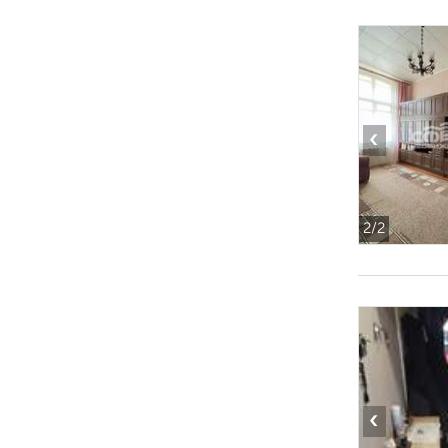
‹
2
/2
‹