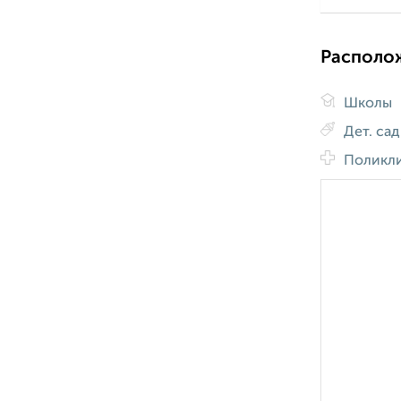
Располо
Школы
Дет. са
Поликл