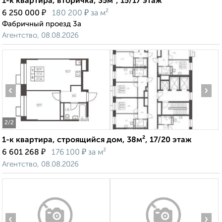
1-к квартира, вторичка, 35м², 15/17 этаж
₽
₽
6 250 000
180 200
за м²
Фабричный проезд 3а
Агентство, 08.08.2026
‹
›
2
/2
1-к квартира, строящийся дом, 38м², 17/20 этаж
₽
₽
6 601 268
176 100
за м²
Агентство, 08.08.2026
‹
›