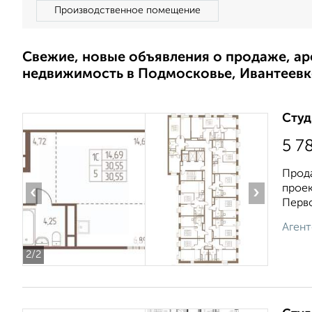
Производственное помещение
Свежие, новые объявления о продаже, а
недвижимость в Подмосковье, Ивантеевк
Студ
5 7
Прода
проек
‹
›
Перво
Агент
2
/2