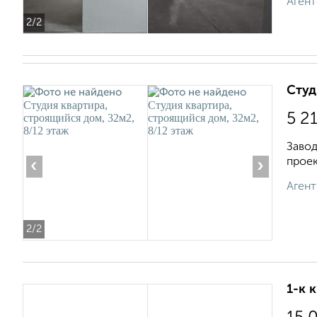
Агент
2
/2
Студ
5 2
Завод
проек
‹
›
Агент
2
/2
1-к 