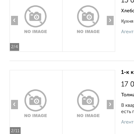
15 
Хлеб
‹
›
Кухня
Агент
2
/4
1-к 
17 
Толма
‹
›
В ква
есть 
Агент
2
/11