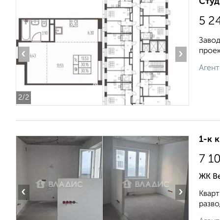
Студ
5 2
Завод
проек
‹
›
Агент
2
/2
1-к 
7 1
ЖК В
‹
›
Кварт
разво