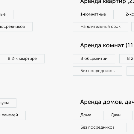
Аренда квартир (2
ные
1‑комнатные
2‑к
посредников
На длительный срок
Аренда комнат (11
В 2‑к квартире
В общежитии
В 2
Без посредников
Аренда домов, дач
аусы
п панелей
Дома
Дачи
Без посредников