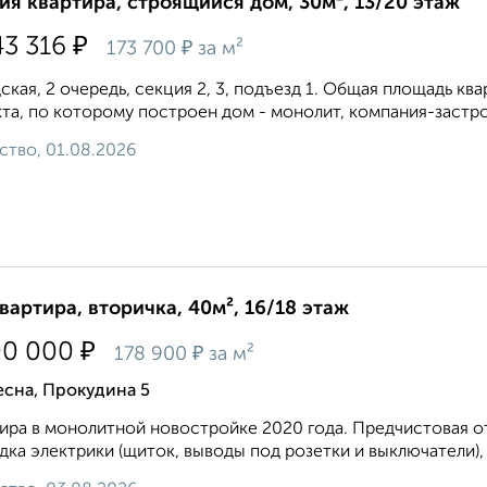
ия квартира, строящийся дом, 30м², 13/20 этаж
₽
43 316
₽
173 700
за м²
ская, 2 очередь, секция 2, 3, подъезд 1. Общая площадь кварт
та, по которому построен дом - монолит, компания-застр
ство, 01.08.2026
квартира, вторичка, 40м², 16/18 этаж
₽
00 000
₽
178 900
за м²
есна, Прокудина 5
ира в монолитной новостройке 2020 года. Предчистовая отд
дка электрики (щиток, выводы под розетки и выключатели), р