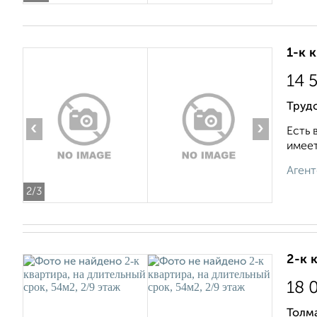
1-к 
14 
Трудо
‹
›
Есть 
имеет
Агент
2
/3
2-к 
18 
Толма