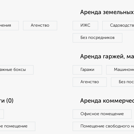
Аренда земельных 
чения
Агенство
ИЖС
Садоводст
Без посредников
Аренда гаржей, м
ражные боксы
Гаражи
Машиноме
Агенство
Без по
и (0)
Аренда коммерчес
Офисное помещение
ое помещение
Помещение свободного н