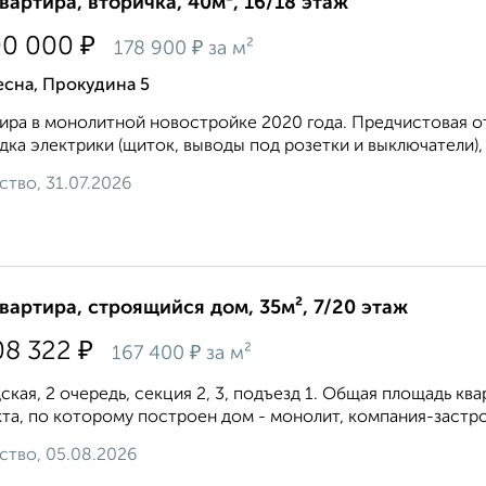
квартира, вторичка, 40м², 16/18 этаж
₽
00 000
₽
178 900
за м²
есна, Прокудина 5
ира в монолитной новостройке 2020 года. Предчистовая отд
дка электрики (щиток, выводы под розетки и выключатели), р
ство, 31.07.2026
квартира, строящийся дом, 35м², 7/20 этаж
₽
08 322
₽
167 400
за м²
ская, 2 очередь, секция 2, 3, подъезд 1. Общая площадь кварт
та, по которому построен дом - монолит, компания-застр
ство, 05.08.2026