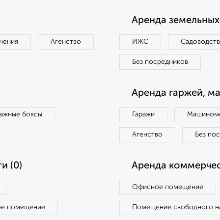
Аренда земельных 
чения
Агенство
ИЖС
Садоводст
Без посредников
Аренда гаржей, м
ражные боксы
Гаражи
Машиноме
Агенство
Без по
и (0)
Аренда коммерчес
Офисное помещение
ое помещение
Помещение свободного н