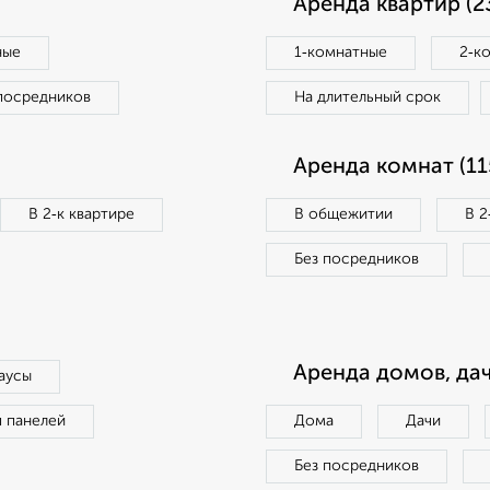
Аренда квартир (2
ные
1‑комнатные
2‑к
посредников
На длительный срок
Аренда комнат (11
В 2‑к квартире
В общежитии
В 2
Без посредников
Аренда домов, дач
аусы
п панелей
Дома
Дачи
Без посредников