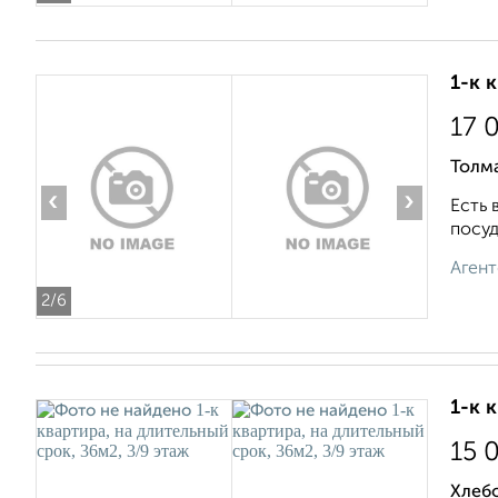
1-к 
17 
Толма
‹
›
Есть 
посуд
Агент
2
/6
1-к 
15 
Хлеб