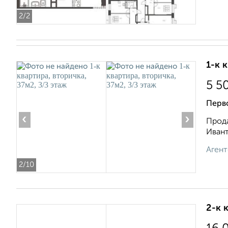
2
/2
1-к 
5 5
Перв
‹
›
Прода
Ивант
Агент
2
/10
2-к 