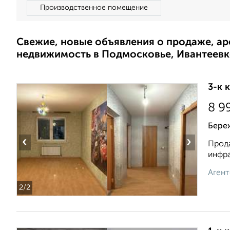
Производственное помещение
Свежие, новые объявления о продаже, а
недвижимость в Подмосковье, Ивантеевк
3-к 
8 9
Бере
‹
›
Прода
инфра
Агент
2
/2