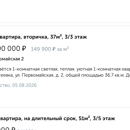
квартира, вторичка, 37м², 3/3 этаж
₽
00 000
₽
149 900
за м²
омайская 2
ётcя 1-комнатная светлая, теплая. уютная 1-комнатная квaр
еeвкa, ул. Пepвoмайская, д. 2, общей площадью 36.7 кв.м. Дo
ство, 05.08.2026
квартира, на длительный срок, 51м², 3/5 этаж