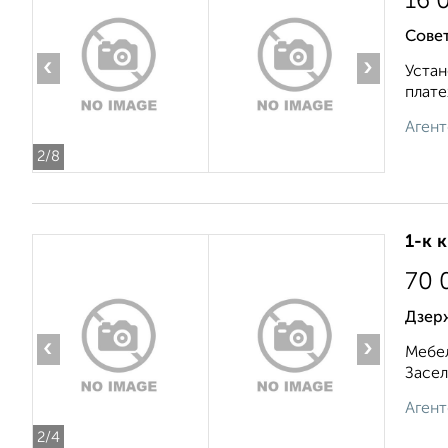
16 
Сове
‹
›
Устан
плате
Агент
2
/8
1-к 
70 
Дзер
‹
›
Мебел
Засел
Агент
2
/4