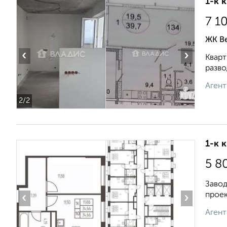
1-к 
7 1
ЖК В
‹
›
Кварт
разво
Агент
2
/2
1-к 
5 8
Завод
проек
‹
›
Агент