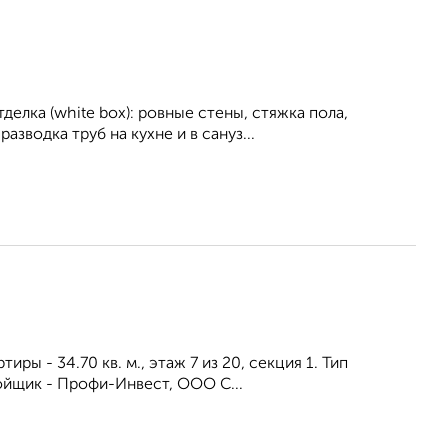
елка (white box): ровные стены, стяжка пола,
азводка труб на кухне и в сануз...
иры - 34.70 кв. м., этаж 7 из 20, секция 1. Тип
ойщик - Профи-Инвест, ООО С...