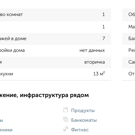
во комнат
1
Об
1
Ма
ажей в доме
7
Ба
ройки дома
нет данных
Ре
я
вторичка
Са
кухни
13 м²
От
жение, инфраструктура рядом
Продукты
ды
Банкоматы
иники
Фитнес