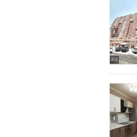
‹
2
/2
‹