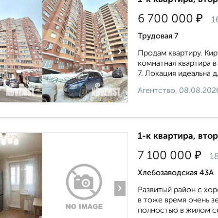
₽
6 700 000
1
Трудовая 7
›
Продам квартиру. Кир
комнатная квартира в
7. Локация идеальна д
Агентство, 08.08.202
1-к квартира, втор
₽
7 100 000
1
Хлебозаводская 43А
›
Развитый район с хо
в тоже время очень з
полностью в жилом со