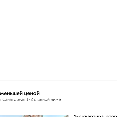
 меньшей ценой
т Санаторная 1к2 с ценой ниже
1-к квартира, втор