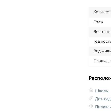
Количест
Этаж
Всего эт
Год пост
Вид жиль
Площадь 
Располо
Школы
Дет. са
Поликл