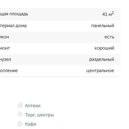
2
щая площадь
41 м
териал дома
панельный
лкон
есть
монт
хороший
нузел
раздельный
опление
центральное
Аптеки
Торг. центры
Кафе