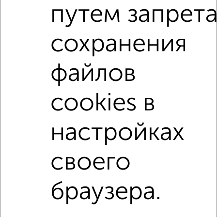
1-к квартиры
путем запрет
Поиск по схожим параметрам:
на улице Школьная
не первый этаж
сохранения
не последний этаж
в малоэтажном доме
файлов
с балконом
с центральным отоплением
Вторичное жилье
в панельном доме
cookies в
с раздельным санузлом
площадью до 50 м²
настройках
↑ НАВЕРХ К МЕНЮ
своего
Однокомнатные
Двухкомнатные
Трехкомнатные
4‑комнатные
Квартиры студии
От застройщика
Без посредников
Вторичное жилье
В новостройке
В строящемся доме
В новом доме
браузера.
Контакты
Политика конфиденциальности