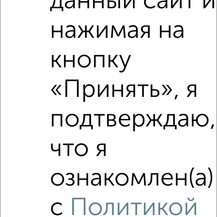
данный сайт и
нажимая на
кнопку
«Принять», я
подтверждаю,
что я
Рядом, с меньшей ценой
Недалеко от Первомайская 2 с ценой ниже
ознакомлен(а)
с
Политикой