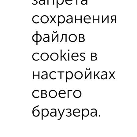
запрета
не последний этаж
в малоэтажном доме
с балконом
с центральным отоплением
сохранения
Вторичное жилье
в панельном доме
файлов
с совмещенным санузлом
Цена до 5 000 000 руб.
площадью до 50 м²
В ипотеку
cookies в
С высокими потолками
С шумоизоляцией
настройках
↑ НАВЕРХ К МЕНЮ
своего
Однокомнатные
Двухкомнатные
Трехкомнатные
4‑комнатные
Квартиры студии
От застройщика
Без посредников
Вторичное жилье
В новостройке
В строящемся доме
В новом доме
браузера.
Контакты
Политика конфиденциальности
Пользовательское соглашение
Ивантеевка, улица Первомайская 19
© 2015–2026
Сайт-доска объявлений недвижимости
О проекте