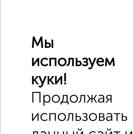
₽
6 690 000
₽
4 980 000
Мы
₽
6 690 000
используем
Средняя цена район
Это предложение
Средняя цена по городу
куки!
Похожие предложения рядом
Продолжая
2‑комнатные квартиры недалеко от Первомайская 2
использовать