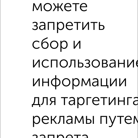
Агентство, 05.08.2026
можете
запретить
‹
›
сбор и
2
/2
использовани
2-к квартира, вторичка, 41м², 5/5 этаж
₽
₽
4 550 000
111 000
за м²
информации
Задорожная 12
Агентство, 04.08.2026
для таргетинг
2-к квартиры
рекламы путе
Поиск по схожим параметрам:
на улице Первомайская
не первый этаж