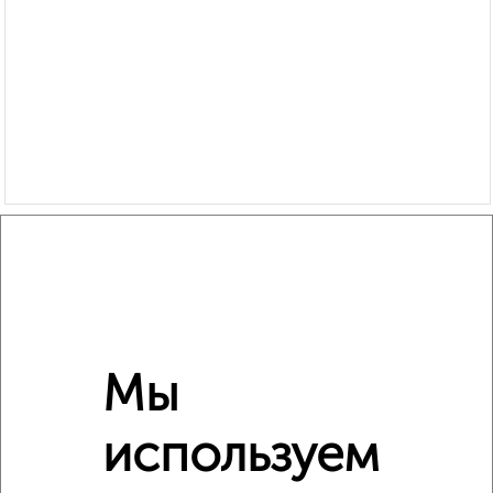
Сравнение средних цен
1‑комнатные квартиры с похожей площадью ±10%
₽
7 170 000
Мы
₽
4 950 000
используем
₽
7 170 000