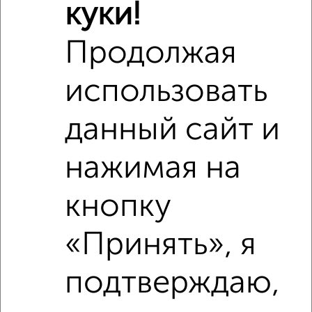
куки!
Средняя цена район
Это предложение
Продолжая
Средняя цена по городу
использовать
Похожие предложения рядом
1‑комнатные квартиры недалеко от Первомайская 2
данный сайт и
нажимая на
кнопку
«Принять», я
подтверждаю,