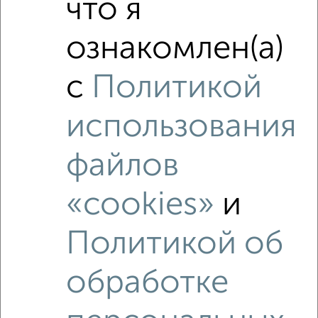
что я
ознакомлен(а)
с
Политикой
Рядом, с меньшей ценой
Недалеко от Первомайская 2 с ценой ниже
использования
файлов
«cookies»
и
‹
›
Политикой об
2
/2
1-к квартира, вторичка, 30м², 1/3 этаж
обработке
₽
₽
4 600 000
153 400
за м²
Первомайская 2