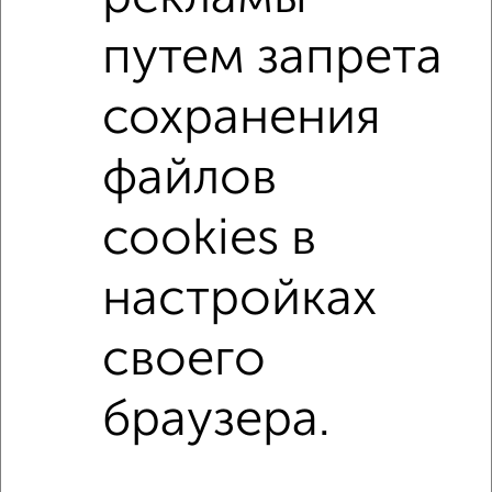
не первый этаж
не последний этаж
путем запрета
в малоэтажном доме
с балконом
с центральным отоплением
Вторичное жилье
сохранения
в панельном доме
с раздельным санузлом
файлов
Цена до 5 000 000 руб.
площадью до 50 м²
В ипотеку
cookies в
↑ НАВЕРХ К МЕНЮ
настройках
Однокомнатные
Двухкомнатные
Трехкомнатные
4‑комнатные
своего
Квартиры студии
От застройщика
Без посредников
Вторичное жилье
В новостройке
В строящемся доме
В новом доме
браузера.
Контакты
Политика конфиденциальности
Пользовательское соглашение
Ивантеевка, улица Первомайская 19
© 2015–2026
Сайт-доска объявлений недвижимости
О проекте