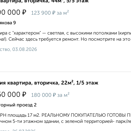
квартира, вторичка, 44м², 5/5 этаж
₽
00 000
₽
123 900
за м²
якова 9
ира с "характером" — светлая, с высокими потолками (кирп
а!). Сейчас здесь требуется ремонт. Но посмотрите на это и
ство, 03.08.2026
ия квартира, вторичка, 22м², 1/5 этаж
₽
60 000
₽
180 000
за м²
торный проезд 2
ГРН площадь 17 м2. РЕАЛЬНОМУ ПОКУПАТЕЛЬЮ ГОТОВЫ П
чном 5-ти этажном здании, с зеленой территорией- парк/лес