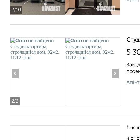
Агент
2
/10
Студ
5 3
Завод
проек
‹
›
Агент
2
/2
1-к 