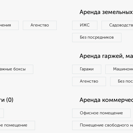
Аренда земельных 
чения
Агенство
ИЖС
Садоводст
Без посредников
Аренда гаржей, м
ражные боксы
Гаражи
Машиноме
Агенство
Без по
и (0)
Аренда коммерчес
Офисное помещение
ое помещение
Помещение свободного н