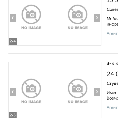
15 
Сове
‹
›
Мебел
инфра
Агент
2
/4
3-к 
24 
Студ
‹
›
Имеет
Возмо
Агент
2
/5