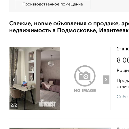
Производственное помещение
Свежие, новые объявления о продаже, а
недвижимость в Подмосковье, Ивантеевк
1-к 
8 0
Рощи
‹
›
Прода
отлич
Собст
2
/2