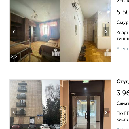
2-к 
5 5
Смур
‹
›
Кварт
тишин
Агент
2
/2
Студ
3 9
Сана
‹
›
По Е
кирпи