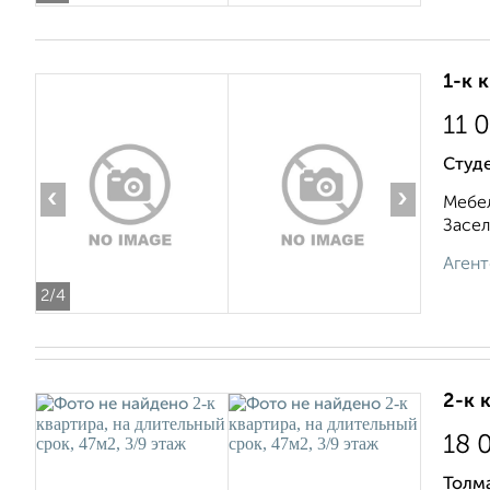
1-к 
11 
Студ
‹
›
Мебел
Засел
Агент
2
/4
2-к 
18 
Толма