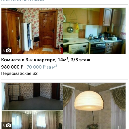
8
Комната в 3-к квартире, 14м², 3/3 этаж
₽
₽
980 000
70 000
за м²
Первомайская 32
8