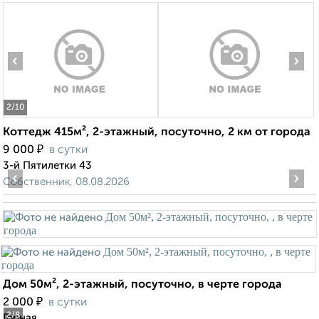
‹
›
2
/10
Коттедж 415м², 2-этажный, посуточно, 2 км от города
₽
9 000
в сутки
3-й Пятилетки 43
‹
›
Собственник, 08.08.2026
Дом 50м², 2-этажный, посуточно, в черте города
₽
2 000
в сутки
2
/8
Горная