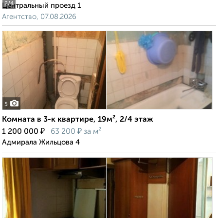
2
/4
Центральный проезд 1
Агентство, 07.08.2026
5
Комната в 3-к квартире, 19м², 2/4 этаж
₽
₽
1 200 000
63 200
за м²
Адмирала Жильцова 4