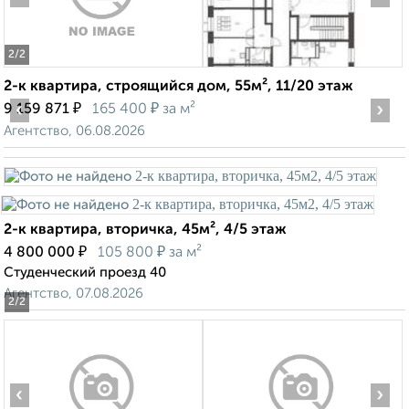
2
/2
2-к квартира, строящийся дом, 55м², 11/20 этаж
‹
₽
₽
›
9 159 871
165 400
за м²
Агентство, 06.08.2026
2-к квартира, вторичка, 45м², 4/5 этаж
₽
₽
4 800 000
105 800
за м²
Студенческий проезд 40
Агентство, 07.08.2026
2
/2
‹
›