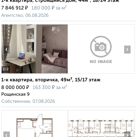
1-к квартира, строящийся дом, 44м², 18/24 этаж
₽
₽
7 846 912
180 000
за м²
Агентство, 06.08.2026
‹
›
2
/2
1-к квартира, вторичка, 49м², 15/17 этаж
₽
₽
8 000 000
163 300
за м²
Рощинская 9
Собственник, 07.08.2026
‹
›