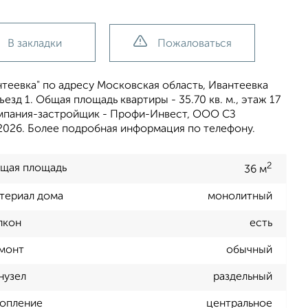
В закладки
Пожаловаться
теевка" по адресу Московская область, Ивантеевка
ъезд 1. Общая площадь квартиры - 35.70 кв. м., этаж 17
 компания-застройщик - Профи-Инвест, ООО СЗ
л 2026. Более подробная информация по телефону.
2
щая площадь
36 м
териал дома
монолитный
лкон
есть
монт
обычный
нузел
раздельный
опление
центральное