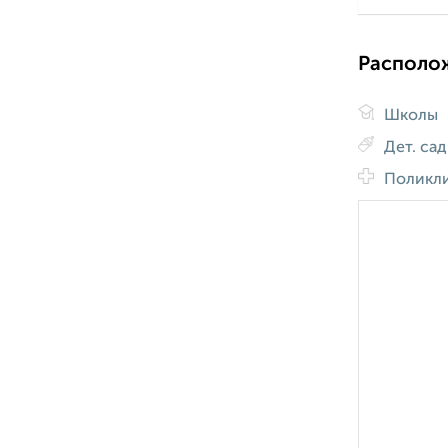
Располо
Школы
Дет. са
Поликл