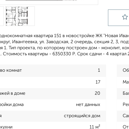
однокомнатная квартира 151 в новостройке ЖК "Новая Иван
круг, Ивантеевка, ул. Заводская, 2 очередь, секция 2, 3, под
ия 1. Тип проекта, по которому построен дом - монолит,
. Стоимость квартиры - 6350330 Р. Срок сдачи - 4 кварта
во комнат
1
Об
17
Ма
ажей в доме
20
Ба
ройки дома
нет данных
Ре
я
строящийся дом
Са
кухни
11 м²
От