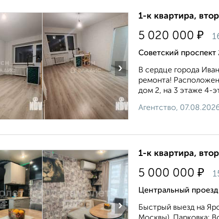
1-к квартира, втор
₽
5 020 000
1
Советский проспект 
›
В сердце города Иван
ремонта! Расположена
дом 2, на 3 этаже 4-
Агентство, 07.08.202
1-к квартира, втор
₽
5 000 000
1
Центральный проезд
›
Быстрый выезд на Яр
Москвы). Парковка: В