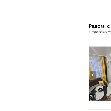
Рядом, с
Недалеко о
‹
2
/2