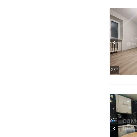
‹
2
/2
‹