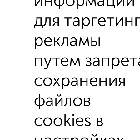
информации
2
/2
для таргетин
1-к квартира, вторичка, 39м², 8/12 этаж
₽
₽
6 600 000
169 700
за м²
Фабричный проезд 10
рекламы
Агентство, 07.08.2026
путем запрет
1-к квартиры
Поиск по схожим параметрам:
сохранения
не первый этаж
не последний этаж
с балконом
c большой кухней
с центральным отоплением
файлов
в строящихся домах
в новостройках
cookies в
в монолитном доме
с раздельным санузлом
площадью до 50 м²