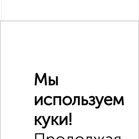
Мы
используем
куки!
Рядом, с меньшей ценой
Недалеко от с ценой ниже