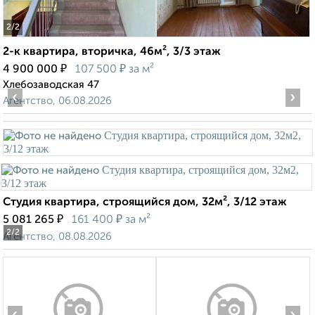
2
/2
2-к квартира, вторичка, 46м², 3/3 этаж
₽
₽
4 900 000
107 500
за м²
Хлебозаводская 47
‹
›
Агентство, 06.08.2026
Студия квартира, строящийся дом, 32м², 3/12 этаж
₽
₽
5 081 265
161 400
за м²
2
/2
Агентство, 08.08.2026