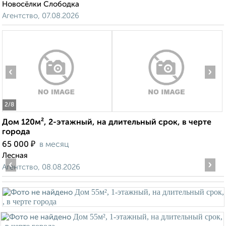
Новосёлки Слободка
Агентство, 07.08.2026
‹
›
2
/8
Дом 120м², 2-этажный, на длительный срок, в черте
города
₽
65 000
в месяц
Лесная
‹
›
Агентство, 08.08.2026