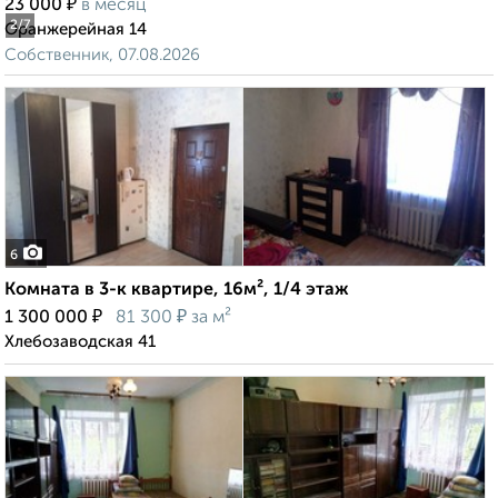
₽
23 000
в месяц
2
/7
Оранжерейная 14
Собственник, 07.08.2026
6
Комната в 3-к квартире, 16м², 1/4 этаж
₽
₽
1 300 000
81 300
за м²
Хлебозаводская 41