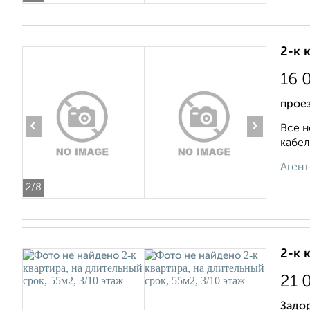
2-к 
16 
проез
‹
›
Все н
кабел
Агент
2
/8
2-к 
21 
Задо