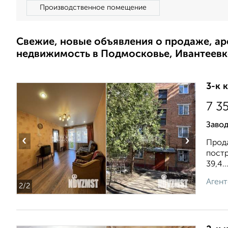
Производственное помещение
Свежие, новые объявления о продаже, а
недвижимость в Подмосковье, Ивантеевк
3-к 
7 3
Завод
‹
›
Прода
постр
39,4..
Агент
2
/2