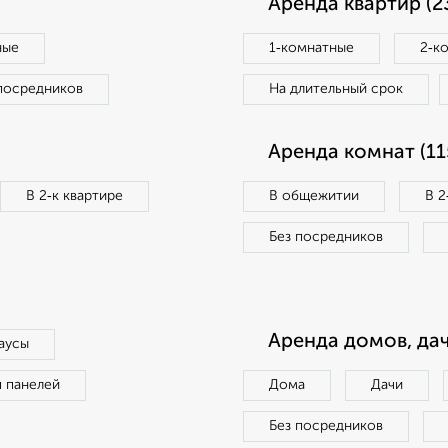
Аренда квартир (2
ные
1‑комнатные
2‑к
посредников
На длительный срок
Аренда комнат (11
В 2‑к квартире
В общежитии
В 2
Без посредников
Аренда домов, дач
аусы
п панелей
Дома
Дачи
Без посредников