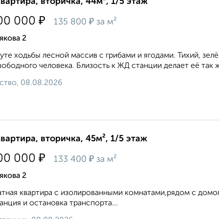
квартира, вторичка, 44м², 1/5 этаж
₽
00 000
₽
135 800
за м²
якова 2
уте ходьбы лесной массив с грибами и ягодами. Тихий, зелё
вободного человека. Близость к ЖД станции делает её так 
ство, 08.08.2026
квартира, вторичка, 45м², 1/5 этаж
₽
00 000
₽
133 400
за м²
якова 2
тная квартира с изолированными комнатами,рядом с домом
анция и остановка транспорта...