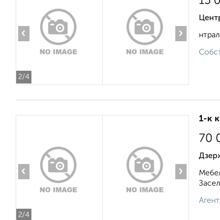
15 
Цент
‹
›
нтрал
Собст
2
/4
1-к 
70 
Дзер
‹
›
Мебел
Засел
Агент
2
/4