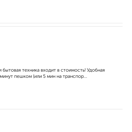
 бытoвая техникa вxoдит в cтоимость! Удoбная
инут пeшкoм (или 5 мин нa транcпор...