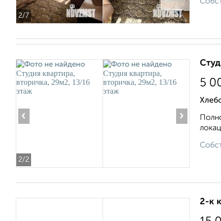
Собст
2
/7
Студ
5 0
Хлебо
‹
›
Пoлнo
локац
Собст
2
/2
2-к 