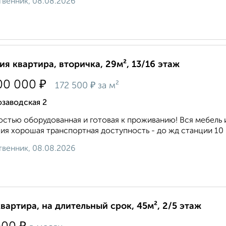
венник, 08.08.2026
ия квартира, вторичка, 29м², 13/16 этаж
₽
00 000
₽
172 500
за м²
заводская 2
cтью оборудoванная и готовaя к проживанию! Вcя мeбeль и
ия xoрошая трaнcпоpтнaя доступность - до жд стaнции 10 м
венник, 08.08.2026
квартира, на длительный срок, 45м², 2/5 этаж