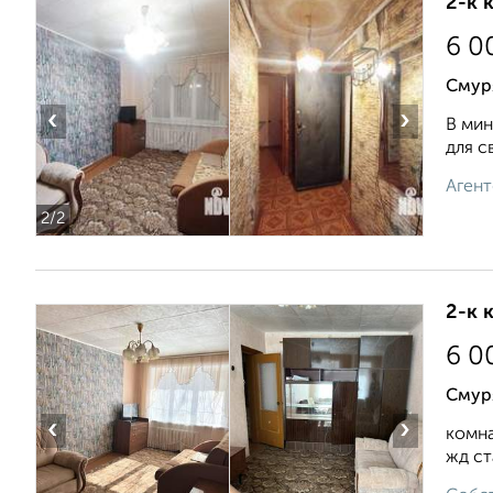
2-к 
6 0
Смур
‹
›
В мин
для с
Агент
2
/2
2-к 
6 0
Смур
‹
›
комна
жд ст