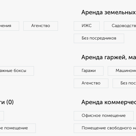
Аренда земельных 
чения
Агенство
ИЖС
Садоводст
Без посредников
Аренда гаржей, м
ражные боксы
Гаражи
Машиноме
Агенство
Без по
и (0)
Аренда коммерчес
Офисное помещение
ое помещение
Помещение свободного н