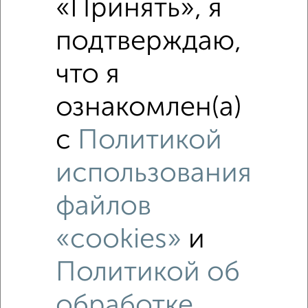
«Принять», я
₽
4 900 000
подтверждаю,
Средняя цена район
что я
Это предложение
Средняя цена по городу
ознакомлен(а)
Похожие предложения рядом
с
Политикой
Студии квартиры недалеко от Заводская 12А
использования
файлов
«cookies»
и
Политикой об
обработке