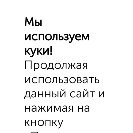
Мы
используем
куки!
Продолжая
использовать
Сравнение средних цен
данный сайт и
Студия квартиры с похожей площадью ±10%
нажимая на
₽
4 900 000
кнопку
₽
4 500 000