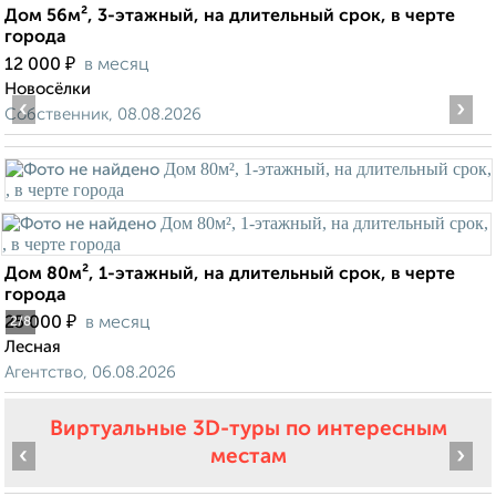
Дом 56м², 3-этажный, на длительный срок, в черте
города
₽
12 000
в месяц
Новосёлки
‹
›
Собственник, 08.08.2026
Дом 80м², 1-этажный, на длительный срок, в черте
города
₽
25 000
в месяц
2
/8
Лесная
Агентство, 06.08.2026
Виртуальные 3D-туры по интересным
‹
›
местам