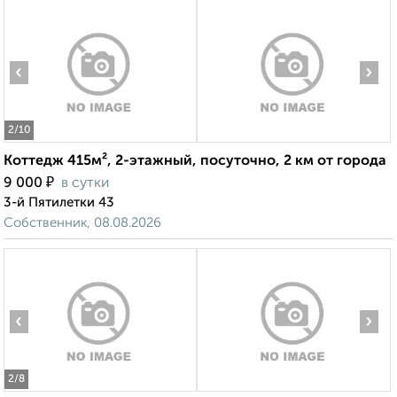
‹
›
2
/10
Коттедж 415м², 2-этажный, посуточно, 2 км от города
₽
9 000
в сутки
3-й Пятилетки 43
Собственник, 08.08.2026
‹
›
2
/8