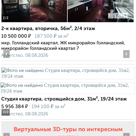
2
/2
2-к квартира, вторичка, 56м², 2/4 этаж
₽
₽
10 500 000
187 500
за м²
мкр. Голландский квартал, ЖК микрорайон Голландский,
микрорайон Голландский квартал 7
‹
›
Агентство, 08.08.2026
Студия квартира, строящийся дом, 31м², 19/24 этаж
₽
₽
5 956 384
194 100
за м²
2
/2
Агентство, 08.08.2026
Виртуальные 3D-туры по интересным