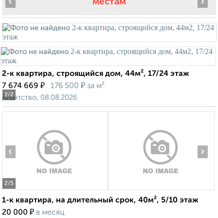
‹
›
местам
2-к квартира, строящийся дом, 44м², 17/24 этаж
₽
₽
7 674 669
176 500
за м²
2
/2
Агентство, 08.08.2026
‹
›
2
/5
1-к квартира, на длительный срок, 40м², 5/10 этаж
₽
20 000
в месяц