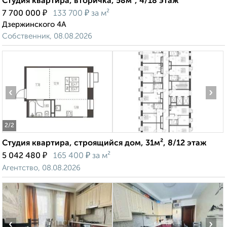
Студия квартира, вторичка, 58м², 4/18 этаж
₽
₽
7 700 000
133 700
за м²
Дзержинского 4А
Собственник, 08.08.2026
‹
›
2
/2
Студия квартира, строящийся дом, 31м², 8/12 этаж
₽
₽
5 042 480
165 400
за м²
Агентство, 08.08.2026
‹
›