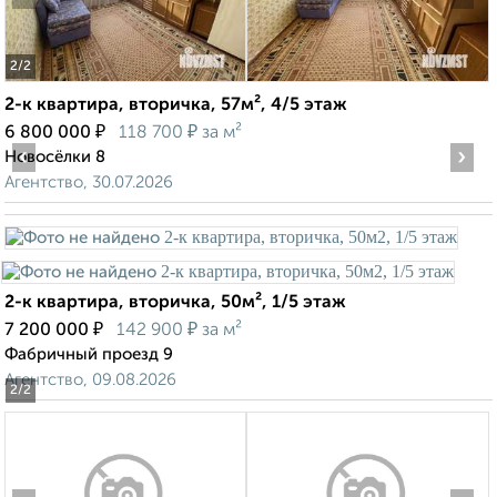
2
/2
2-к квартира, вторичка, 57м², 4/5 этаж
₽
₽
6 800 000
118 700
за м²
‹
›
Новосёлки 8
Агентство, 30.07.2026
2-к квартира, вторичка, 50м², 1/5 этаж
₽
₽
7 200 000
142 900
за м²
Фабричный проезд 9
Агентство, 09.08.2026
2
/2