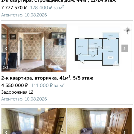
1-к квартира, строящийся дом, 44м², 11/24 этаж
₽
₽
7 777 570
178 400
за м²
Агентство, 10.08.2026
‹
›
2
/2
2-к квартира, вторичка, 41м², 5/5 этаж
₽
₽
4 550 000
111 000
за м²
Задорожная 12
Агентство, 10.08.2026
‹
›