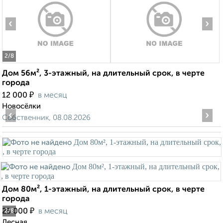
‹
›
2
/8
Дом 56м², 3-этажный, на длительный срок, в черте
города
₽
12 000
в месяц
Новосёлки
‹
›
Собственник, 08.08.2026
Дом 80м², 1-этажный, на длительный срок, в черте
города
₽
25 000
в месяц
2
/8
Лесная