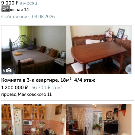
₽
9 000
в месяц
2
/4
Школьная 14
Собственник, 09.08.2026
8
Комната в 3-к квартире, 18м², 4/4 этаж
₽
₽
1 200 000
66 700
за м²
проезд Маяковского 11