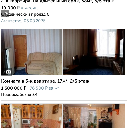
2-к квартира, на длительный срок, 58м², 3/5 этаж
₽
19 000
в месяц
2
/6
Студенческий проезд 6
Агентство, 06.08.2026
8
Комната в 3-к квартире, 17м², 2/3 этаж
₽
₽
1 300 000
76 500
за м²
Первомайская 34