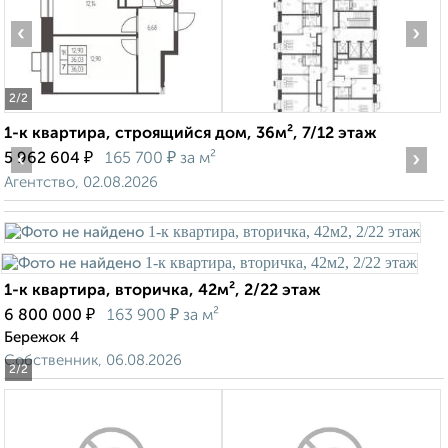
‹
›
2
/2
1-к квартира, строящийся дом, 36м², 7/12 этаж
‹
₽
₽
›
5 962 604
165 700
за м²
Агентство, 02.08.2026
1-к квартира, вторичка, 42м², 2/22 этаж
₽
₽
6 800 000
163 900
за м²
Бережок 4
Собственник, 06.08.2026
2
/2