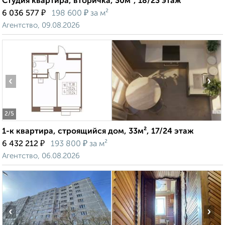
Студия квартира, вторичка, 30м², 18/23 этаж
₽
₽
6 036 577
198 600
за м²
Агентство, 09.08.2026
‹
›
2
/5
1-к квартира, строящийся дом, 33м², 17/24 этаж
₽
₽
6 432 212
193 800
за м²
Агентство, 06.08.2026
‹
›