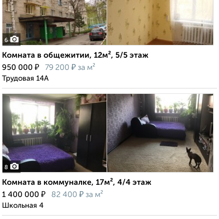
6
Комната в общежитии, 12м², 5/5 этаж
₽
₽
950 000
79 200
за м²
Трудовая 14А
8
Комната в коммуналке, 17м², 4/4 этаж
₽
₽
1 400 000
82 400
за м²
Школьная 4