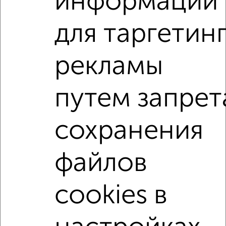
информации
2
/2
для таргетин
1-к квартира, вторичка, 36м², 4/5 этаж
₽
₽
5 700 000
159 300
за м²
Фабричный проезд 8
рекламы
Агентство, 07.08.2026
путем запрет
1-к квартиры
Поиск по схожим параметрам:
сохранения
не первый этаж
не последний этаж
с балконом
c большой кухней
с центральным отоплением
файлов
в строящихся домах
в новостройках
cookies в
в монолитном доме
с раздельным санузлом
площадью до 40 м²