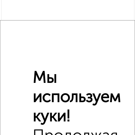
Мы
используем
куки!
Рядом, с меньшей ценой
Недалеко от с ценой ниже