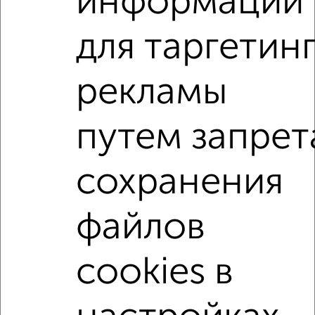
информации
2
/10
для таргетин
1-к квартира, вторичка, 32м², 2/4 этаж
₽
₽
4 950 000
156 700
за м²
Советский проспект вл2А
рекламы
Агентство, 07.08.2026
путем запрет
1-к квартиры
Поиск по схожим параметрам:
сохранения
не первый этаж
не последний этаж
с балконом
c большой кухней
с центральным отоплением
файлов
в строящихся домах
в новостройках
cookies в
в монолитном доме
с раздельным санузлом
площадью до 40 м²