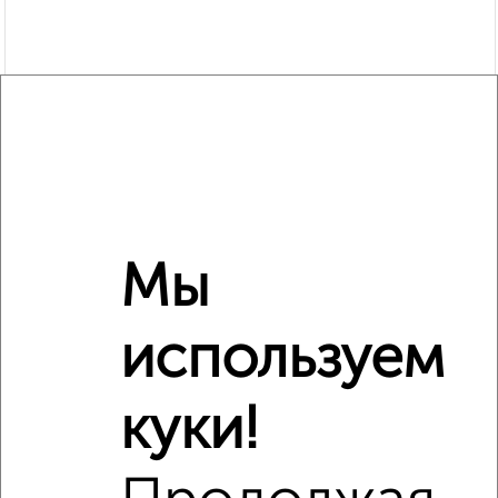
Мы
используем
куки!
Рядом, с меньшей ценой
Недалеко от с ценой ниже