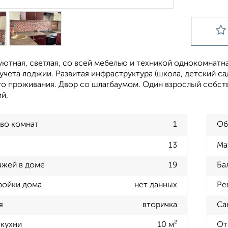
ютная, светлая, со всей мебелью и техникой однокомнатн
 учета лоджии. Развитая инфраструктура (школа, детский са
о проживания. Двор со шлагбаумом. Один взрослый собстве
й.
во комнат
1
Об
13
Ма
ажей в доме
19
Ба
ройки дома
нет данных
Ре
я
вторичка
Са
кухни
10 м²
От