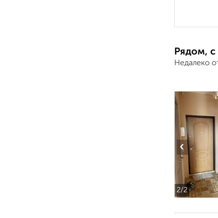
Рядом, с
Недалеко о
‹
2
/2