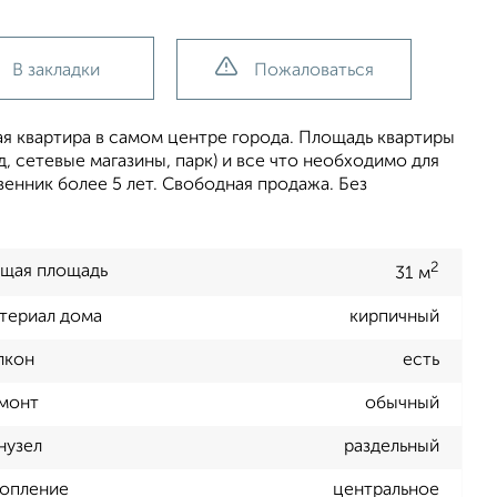
В закладки
Пожаловаться
ая квартира в самом центре города. Площадь квартиры
д, сетевые магазины, парк) и все что необходимо для
нник более 5 лет. Свободная продажа. Без
2
щая площадь
31 м
териал дома
кирпичный
лкон
есть
монт
обычный
нузел
раздельный
опление
центральное