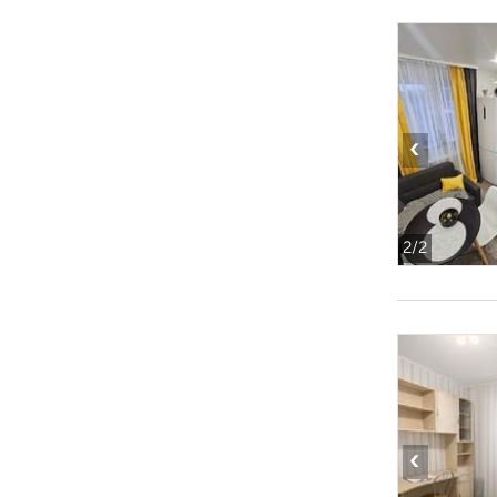
‹
2
/2
‹