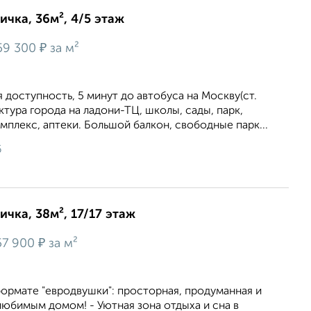
ичка, 36м², 4/5 этаж
₽
59 300
за м²
 доступность, 5 минут до автобуса на Москву(ст.
ктура города на ладони-ТЦ, школы, сады, парк,
мплекс, аптеки. Большой балкон, свободные парк...
6
ичка, 38м², 17/17 этаж
₽
57 900
за м²
формате "евродвушки": просторная, продуманная и
любимым домом! - Уютная зона отдыха и сна в