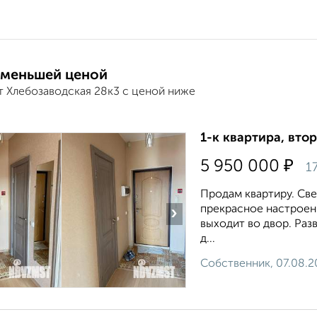
 меньшей ценой
т Хлебозаводская 28к3 с ценой ниже
1-к квартира, втор
₽
5 950 000
1
Продам квартиру. Све
прекрасное настроени
›
выходит во двор. Раз
д...
Собственник, 07.08.2