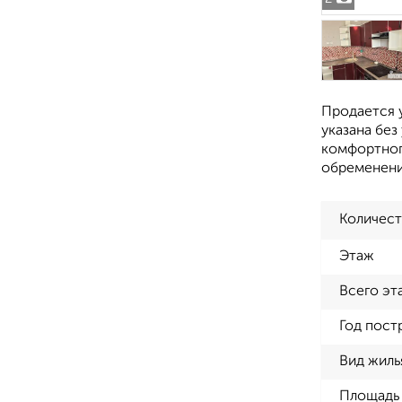
Продается у
указана без
комфортног
обременени
Количест
Этаж
Всего эт
Год пост
Вид жиль
Площадь 