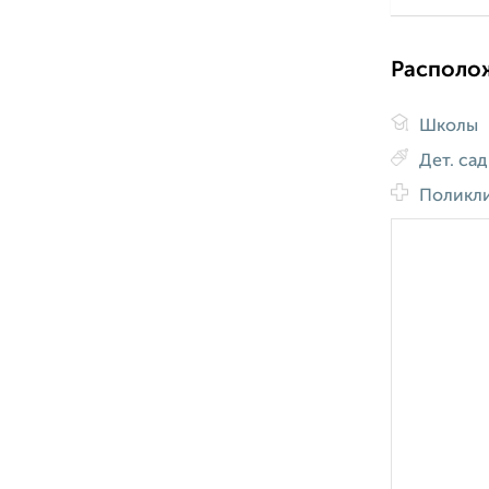
Располо
Школы
Дет. са
Поликл