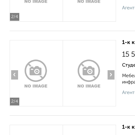
Агент
2
/4
1-к 
15 
Студ
‹
›
Мебел
инфра
Агент
2
/4
1-к 