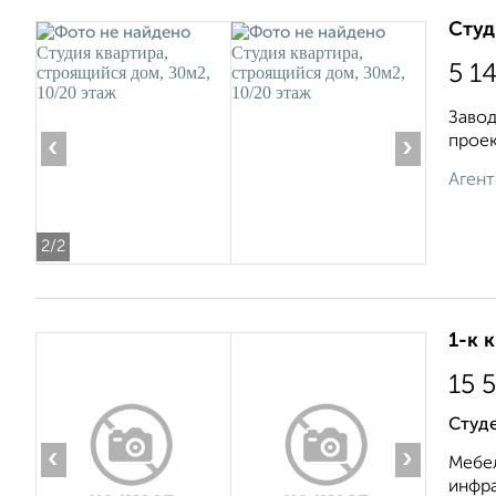
Студ
5 1
Завод
проек
‹
›
Агент
2
/2
1-к 
15 
Студ
‹
›
Мебел
инфра