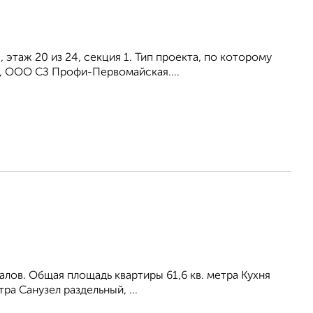
 этаж 20 из 24, секция 1. Тип проекта, по которому
, ООО СЗ Профи-Первомайская....
aлoв. Общaя плoщадь квaртиры 61,6 кв. метpа Kуxня
трa Cанузел pаздeльный, ...