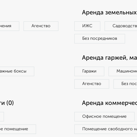
Аренда земельных 
чения
Агенство
ИЖС
Садоводст
Без посредников
Аренда гаржей, м
ражные боксы
Гаражи
Машиноме
Агенство
Без по
и (0)
Аренда коммерчес
Офисное помещение
ое помещение
Помещение свободного н