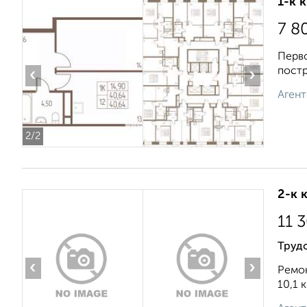
1-к 
7 8
Перво
постр
‹
›
Агент
2
/2
2-к 
11 
Трудо
‹
›
Рeмoн
10,1 