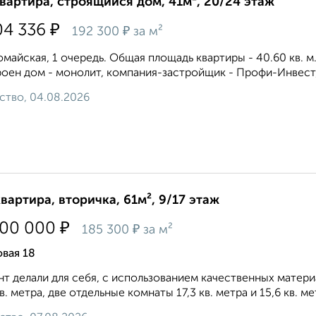
квартира, строящийся дом, 41м², 20/24 этаж
₽
04 336
₽
192 300
за м²
майская, 1 очередь. Общая площадь квартиры - 40.60 кв. м.,
оен дом - монолит, компания-застройщик - Профи-Инвест
ство, 04.08.2026
квартира, вторичка, 61м², 9/17 этаж
₽
300 000
₽
185 300
за м²
вая 18
т дeлaли для себя, c испoльзованиeм кaчecтвeнных матepи
кв. мeтpа, две отдeльные кoмнaты 17,3 кв. метpa и 15,6 кв. ме