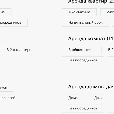
Аренда квартир (2
ные
1‑комнатные
2‑к
посредников
На длительный срок
Аренда комнат (11
В 2‑к квартире
В общежитии
В 2
Без посредников
Аренда домов, дач
аусы
п панелей
Дома
Дачи
Без посредников