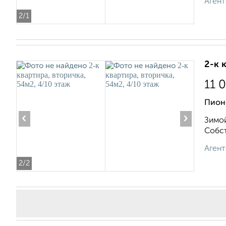
Агент
2
/1
2-к 
11 
Пион
‹
›
Зимой
Собст
Агент
2
/2