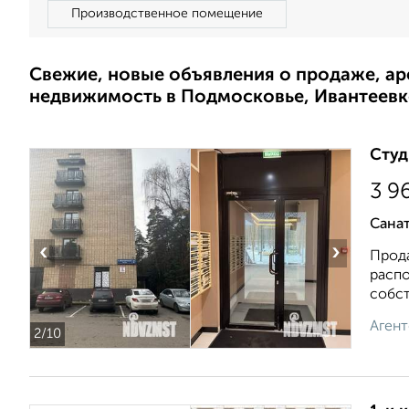
Производственное помещение
Свежие, новые объявления о продаже, а
недвижимость в Подмосковье, Ивантеевк
Студ
3 9
Сана
‹
›
Прод
распо
собст
Агент
2
/10