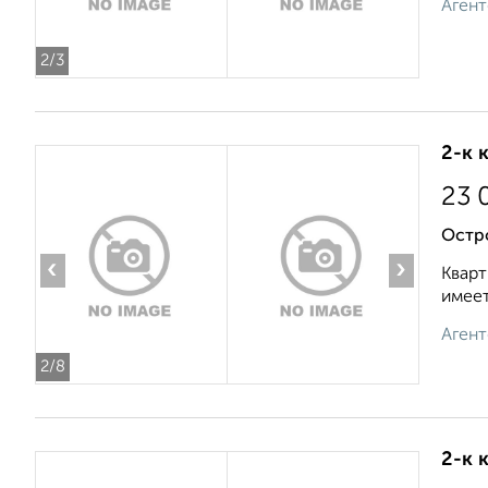
Агент
2
/3
2-к 
23 
Остр
‹
›
Кварт
имеет
Агент
2
/8
2-к 