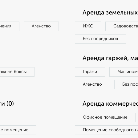
Аренда земельных 
чения
Агенство
ИЖС
Садоводст
Без посредников
Аренда гаржей, м
ражные боксы
Гаражи
Машиноме
Агенство
Без по
и (0)
Аренда коммерчес
Офисное помещение
ое помещение
Помещение свободного н