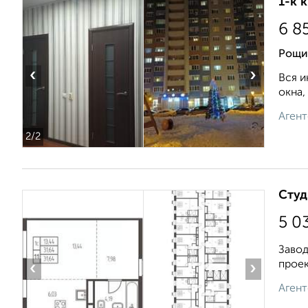
1-к 
6 8
Рощи
‹
›
Вся и
окна,
Агент
2
/2
Студ
5 0
Завод
проек
‹
›
Агент