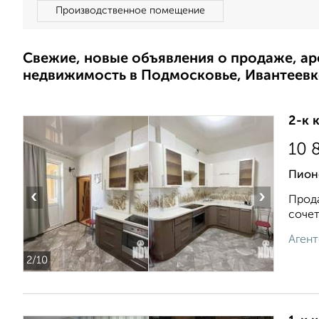
Производственное помещение
Свежие, новые объявления о продаже, а
недвижимость в Подмосковье, Ивантеевк
2-к 
10 
Пион
‹
›
Прода
сочет
Агент
2
/10