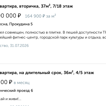
квартира, вторичка, 37м², 7/18 этаж
₽
00 000
₽
164 900
за м²
есна, Прокудина 5
ел совмещен, полностью в плитке. В пешей доступности Т
ейший фитнес-центр, городской парк культуры и отдыха, вс
ство, 31.07.2026
квартира, на длительный срок, 36м², 4/5 этаж
₽
000
в месяц
енческий проезд 6
ай и живи!...