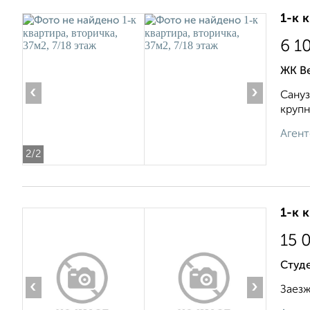
1-к 
6 1
ЖК В
‹
›
Сануз
крупн
Агент
2
/2
1-к 
15 
Студ
‹
›
Заезж