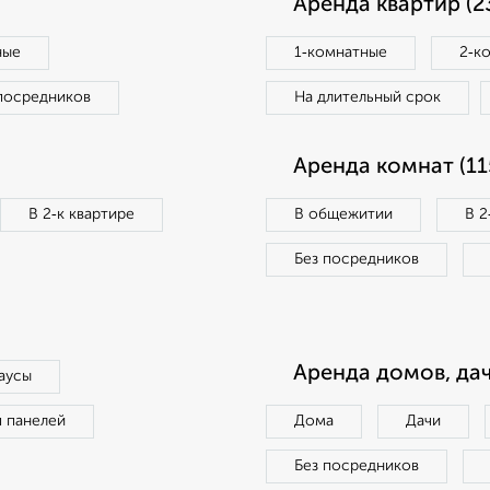
Аренда квартир (2
ные
1‑комнатные
2‑к
посредников
На длительный срок
Аренда комнат (11
В 2‑к квартире
В общежитии
В 2
Без посредников
Аренда домов, дач
аусы
п панелей
Дома
Дачи
Без посредников