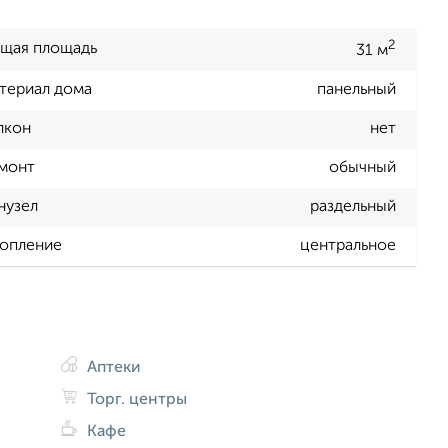
2
щая площадь
31 м
териал дома
панельный
лкон
нет
монт
обычный
нузел
раздельный
опление
центральное
Аптеки
Торг. центры
Кафе