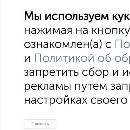
1-к квар
Поиск по с
Мы используем кук
на улице
нажимая на кнопку
без балк
ознакомлен(а) с
По
с разде
и
Политикой об об
В эколог
запретить сбор и 
рекламы путем зап
Однокомнатные
Двухкомнатные
Трехкомна
настройках своего
Принять
Контакты
Политика конфиденциаль