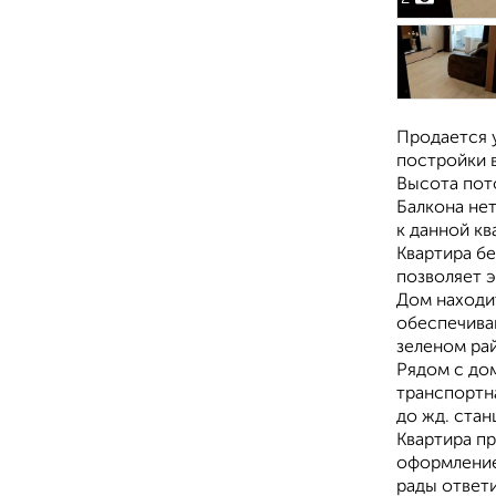
Продается у
постройки в
Высота пото
Балкона нет
к данной кв
Квартира бе
позволяет э
Дом находи
обеспечиваю
зеленом ра
Рядом с дом
транспортн
до жд. ста
Квартира п
оформление
рады ответ