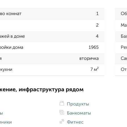
во комнат
1
Об
2
Ма
ажей в доме
4
Ба
ройки дома
1965
Ре
я
вторичка
Са
кухни
7 м²
От
жение, инфраструктура рядом
Продукты
ды
Банкоматы
иники
Фитнес