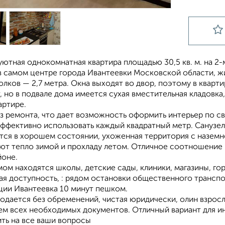
ютная однокомнатная квартира площадью 30,5 кв. м. на 2-
 самом центре города Ивантеевки Московской области, жилая
лков — 2,7 метра. Окна выходят во двор, поэтому в кварти
, но в подвале дома имеется сухая вместительная кладовк
артире.
з ремонта, что дает возможность оформить интерьер по с
ффективно использовать каждый квадратный метр. Санузел 
тся в хорошем состоянии, ухоженная территория с наземн
т тепло зимой и прохладу летом. Отличное соотношение це
йоне.
ом находятся школы, детские сады, клиники, магазины, го
ая доступность, : рядом остановки общественного транспо
нции Ивантеевка 10 минут пешком.
родается без обременений, чистая юридически, олин взрос
м всех необходимых документов. Отличный вариант для и
ить на все ваши вопросы