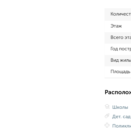
Количест
Этаж
Всего эт
Год пост
Вид жиль
Площадь 
Располо
Школы
Дет. са
Поликл