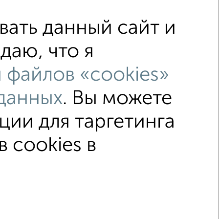
ать данный сайт и
едний этаж
в малоэтажном доме
даю, что я
лье
в панельном доме
 файлов «cookies»
ью до 40 м²
В ипотеку
данных
. Вы можете
ции для таргетинга
↑ НАВЕРХ К МЕНЮ
 cookies в
ка
Без посредников
Вторичное жилье
Первомайская 19
© 2015–2026