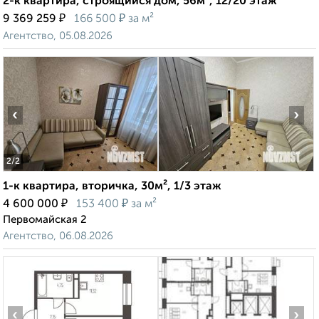
2-к квартира, строящийся дом, 56м², 12/20 этаж
₽
₽
9 369 259
166 500
за м²
Агентство, 05.08.2026
‹
›
2
/2
1-к квартира, вторичка, 30м², 1/3 этаж
₽
₽
4 600 000
153 400
за м²
Первомайская 2
Агентство, 06.08.2026
‹
›