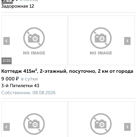
5
Задорожная 12
‹
›
2
/10
Коттедж 415м², 2-этажный, посуточно, 2 км от города
₽
9 000
в сутки
3-й Пятилетки 43
Собственник, 08.08.2026
‹
›