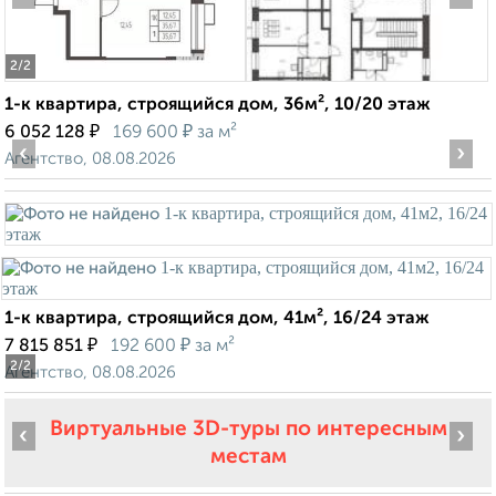
2
/2
1-к квартира, строящийся дом, 36м², 10/20 этаж
₽
₽
6 052 128
169 600
за м²
‹
›
Агентство, 08.08.2026
1-к квартира, строящийся дом, 41м², 16/24 этаж
₽
₽
7 815 851
192 600
за м²
2
/2
Агентство, 08.08.2026
Виртуальные 3D-туры по интересным
‹
›
местам