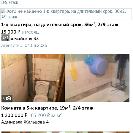
1-к квартира, на длительный срок, 36м², 3/9 этаж
₽
15 000
в месяц
2
/3
Первомайская 33
Агентство, 04.08.2026
5
Комната в 3-к квартире, 19м², 2/4 этаж
₽
₽
1 200 000
63 200
за м²
Адмирала Жильцова 4