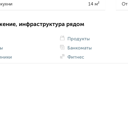
кухни
14 м²
От
жение, инфраструктура рядом
Продукты
ды
Банкоматы
иники
Фитнес