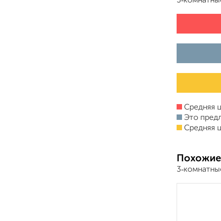
3‑комнатны
Средняя ц
Это пред
Средняя ц
Похожие
3‑комнатны