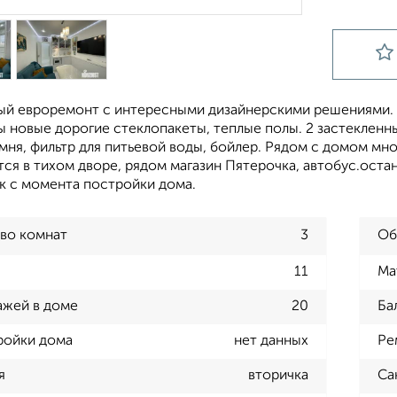
ый евроремонт с интересными дизайнерскими решениями. У
ы новые дорогие стеклопакеты, теплые полы. 2 застекленн
мня, фильтр для питьевой воды, бойлер. Рядом с домом м
ся в тихом дворе, рядом магазин Пятерочка, автобус.остан
к с момента постройки дома.
во комнат
3
Об
11
Ма
ажей в доме
20
Ба
ройки дома
нет данных
Ре
я
вторичка
Са