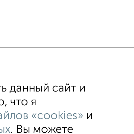
ь данный сайт и
вый этаж
не последний этаж
, что я
ием
Вторичное жилье
йлов «cookies»
и
 до 60 м²
С перепланировкой
ых
. Вы можете