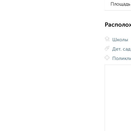
Площадь 
Располо
Школы
Дет. са
Поликл