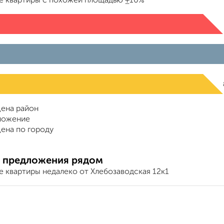
е квартиры с похожей площадью ±10%
ена район
ложение
ена по городу
 предложения рядом
е квартиры недалеко от Хлебозаводская 12к1