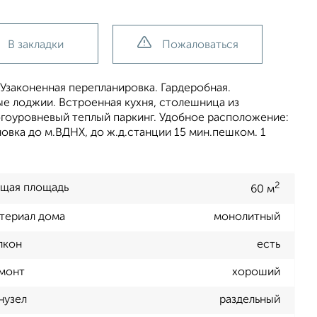
В закладки
Пожаловаться
законенная перепланировка. Гардеробная.
ые лоджии. Встроенная кухня, столешница из
ногоуровневый теплый паркинг. Удобное расположение:
овка до м.ВДНХ, до ж.д.станции 15 мин.пешком. 1
2
щая площадь
60 м
териал дома
монолитный
лкон
есть
монт
хороший
нузел
раздельный