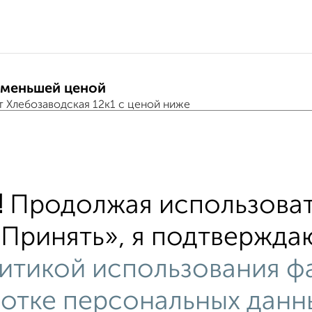
 меньшей ценой
т Хлебозаводская 12к1 с ценой ниже
тиры
хожим параметрам:
!
Продолжая использоват
 Хлебозаводская
с хорошим ремонтом
не пер
Принять», я подтверждаю
ном
c большой кухней
с центральным отоплен
итикой использования фа
итном доме
с раздельным санузлом
площадью
нгом
отке персональных данн