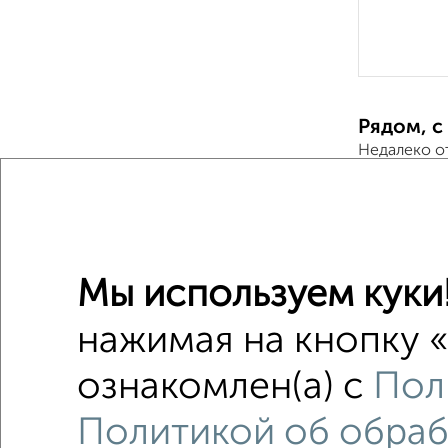
Рядом, с
Недалеко о
3-к квар
Поиск по с
Мы используем куки
на улице
нажимая на кнопку «
с балко
ознакомлен(а) с
Пол
в монол
С парки
Политикой об обраб