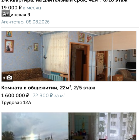
1-к квартира, на длительный срок, 42м², 6/18 этаж
₽
19 000
в месяц
2
/7
Рощинская 9
Агентство, 08.08.2026
8
Комната в общежитии, 22м², 2/5 этаж
₽
₽
1 600 000
72 800
за м²
Трудовая 12А