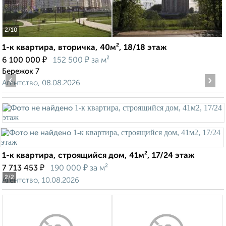
2
/10
1-к квартира, вторичка, 40м², 18/18 этаж
₽
₽
6 100 000
152 500
за м²
Бережок 7
‹
›
Агентство, 08.08.2026
1-к квартира, строящийся дом, 41м², 17/24 этаж
₽
₽
7 713 453
190 000
за м²
2
/2
Агентство, 10.08.2026