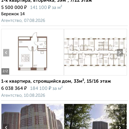
1-к квартира, вторичка, 39м², 7/22 этаж
₽
₽
5 500 000
141 100
за м²
Бережок 14
Агентство, 07.08.2026
‹
›
2
/2
1-к квартира, строящийся дом, 33м², 15/16 этаж
₽
₽
6 038 364
184 100
за м²
Агентство, 10.08.2026
‹
›