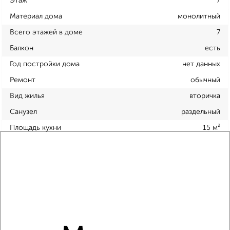
Этаж
7
Материал дома
монолитный
Всего этажей в доме
7
Балкон
есть
Год постройки дома
нет данных
Ремонт
обычный
Вид жилья
вторичка
Санузел
раздельный
Площадь кухни
15 м²
Отопление
центральное
Расположение, инфраструктура рядом
Школы
Продукты
Аптеки
Дет. сады
Банкоматы
Торг. центры