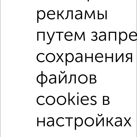
Дзержинского 4А
рекламы
Агентство, 05.08.2026
путем запр
2-к квартиры
Поиск по схожим параметрам:
сохранения
на улице Санаторная
не первый этаж
с балконом
c большой кухней
с центральным отоплением
файлов
Вторичное жилье
в монолитном доме
с раздельным санузлом
площадью до 80 м²
cookies в
С высокими потолками
Рядом с парком
С паркингом
С эркером
С большим балконом
настройках
В большом дворе