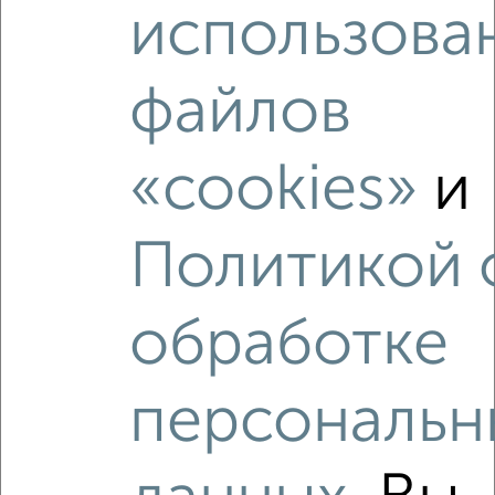
использова
файлов
«cookies»
и
Политикой 
обработке
Рядом, с меньшей ценой
Недалеко от Санаторная 1к2 с ценой ниже
персональн