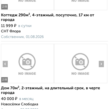
2
/8
Коттедж 290м², 4-этажный, посуточно, 17 км от
города
₽
11 999
в сутки
СНТ Флора
Собственник, 01.08.2026
‹
›
2
/8
Дом 70м², 2-этажный, на длительный срок, в черте
города
₽
40 000
в месяц
Новосёлки Слободка