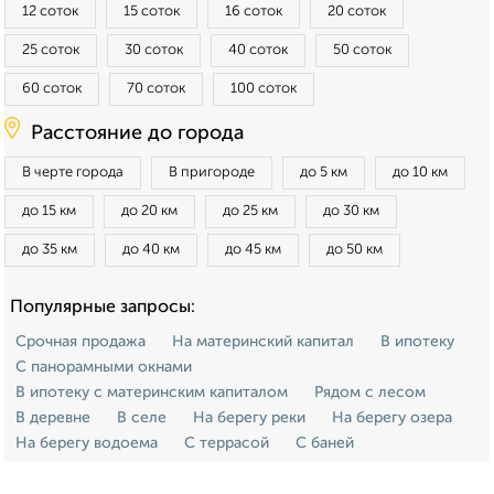
12 соток
15 соток
16 соток
20 соток
25 соток
30 соток
40 соток
50 соток
60 соток
70 соток
100 соток
Расстояние до города
В черте города
В пригороде
до 5 км
до 10 км
до 15 км
до 20 км
до 25 км
до 30 км
до 35 км
до 40 км
до 45 км
до 50 км
Популярные запросы:
Срочная продажа
На материнский капитал
В ипотеку
С панорамными окнами
В ипотеку с материнским капиталом
Рядом с лесом
В деревне
В селе
На берегу реки
На берегу озера
На берегу водоема
С террасой
С баней