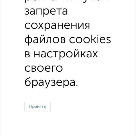
Трудовая 14А
запрета
сохранения
1 / 1
файлов cookies
↑ НАВЕРХ К МЕНЮ
в настройках
В общежитии
В коммуналке
В двухкомнатной квартире
Без посредников
своего
браузера.
Контакты
Политика конфиденциальности
Пользовательское соглашение
Ивантеевка, улица Первомайская 19
© 2015–2026
Сайт-доска объявлений недвижимости
О проекте
Реклама на портале
Новости
Статьи
Блог
Риэлторы
Агентства
Принять
Застройщики
Ипотечный калькулятор
Консультации по недвижимости
Разместить объявление
Скачать приложение
Соцсети (vk.com | t.me | dzen.ru)