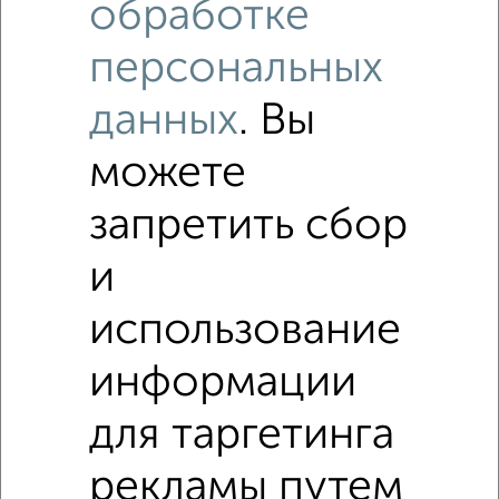
обработке
персональных
данных
. Вы
7
можете
Комната в общежитии, 26м², 2/5 этаж
₽
₽
1 750 000
67 400
за м²
запретить сбор
Трудовая 14А
и
использование
информации
для таргетинга
6
Комната в общежитии, 12м², 5/5 этаж
рекламы путем
₽
₽
950 000
79 200
за м²