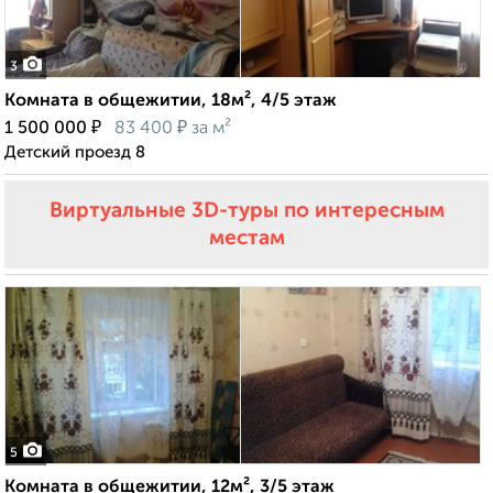
3
Комната в общежитии, 18м², 4/5 этаж
₽
₽
1 500 000
83 400
за м²
Детский проезд 8
Виртуальные 3D-туры по интересным
местам
5
Комната в общежитии, 12м², 3/5 этаж