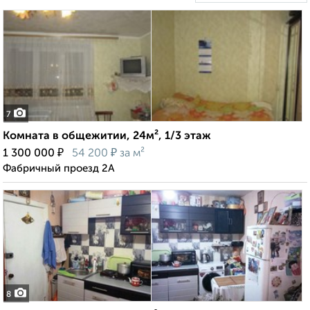
7
Комната в общежитии, 24м², 1/3 этаж
₽
₽
1 300 000
54 200
за м²
Фабричный проезд 2А
8