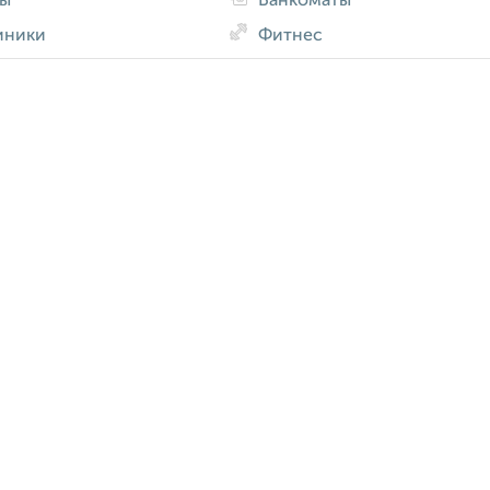
ды
Банкоматы
иники
Фитнес