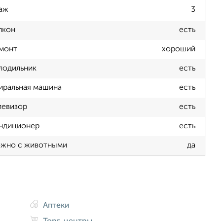
аж
3
лкон
есть
монт
хороший
лодильник
есть
иральная машина
есть
левизор
есть
ндиционер
есть
жно с животными
да
Аптеки