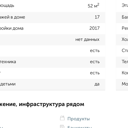
2
лощадь
Эт
52 м
ажей в доме
17
Ба
ройки дома
2017
Ре
нет данных
Хо
есть
Ст
техника
есть
Те
т
есть
Ко
 детьми
да
Мо
жение, инфраструктура рядом
Продукты