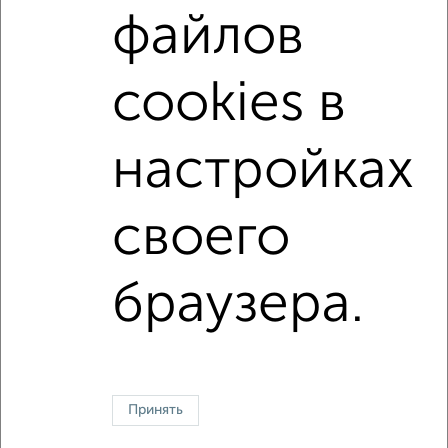
файлов
не последний этаж
с балконом
c большой кухней
с центральным отоплением
Вторичное жилье
cookies в
в панельном доме
с совмещенным санузлом
площадью до 40 м²
В ипотеку
настройках
↑ НАВЕРХ К МЕНЮ
своего
Однокомнатные
Двухкомнатные
Трехкомнатные
4‑комнатные
Квартиры студии
От застройщика
Без посредников
Вторичное жилье
браузера.
В новостройке
В строящемся доме
В новом доме
Контакты
Политика конфиденциальности
Пользовательское соглашение
Ивантеевка, улица Первомайская 19
© 2015–2026
Сайт-доска объявлений недвижимости
О проекте
Принять
Реклама на портале
Новости
Статьи
Блог
Риэлторы
Агентства
Застройщики
Ипотечный калькулятор