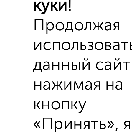
куки!
Продолжая
Рядом, с меньшей ценой
использоват
Недалеко от Бережок 7 с ценой ниже
данный сайт
‹
›
нажимая на
2
/2
кнопку
1-к квартира, вторичка, 33м², 4/5 этаж
₽
₽
5 500 000
167 200
за м²
«Принять», я
Смурякова 6
Агентство, 07.08.2026