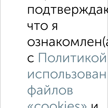
подтвержда
что я
‹
›
ознакомлен(
2
/2
1-к квартира, вторичка, 30м², 1/3 этаж
₽
₽
4 600 000
153 400
за м²
с
Политикой
Первомайская 2
Агентство, 06.08.2026
использован
файлов
‹
›
«cookies»
и
2
/2