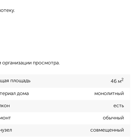
отеку.
и организации просмотра.
2
щая площадь
46 м
териал дома
монолитный
лкон
есть
монт
обычный
нузел
совмещенный