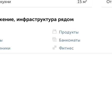
кухни
15 м²
От
жение, инфраструктура рядом
Продукты
ды
Банкоматы
иники
Фитнес