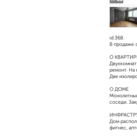
id:368.
В продаже э
О КВАРТИР
Двухкомнат
ремонт. На 
Две изолиро
О ДОМЕ
Монолитный,
соседи. Зак
ИНФРАСТР
Дом располо
фитнес, апт