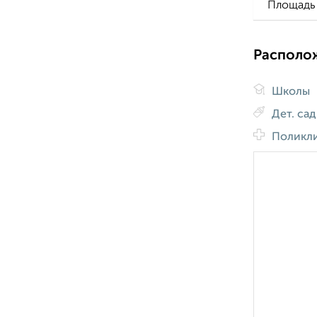
Площадь 
Располо
Школы
Дет. са
Поликл