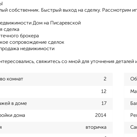
Ы
лый собственник. Быстрый выход на сделку. Рассмотрим ип
недвижимости Дом на Писаревской
я сделка
отечного брокера
кое сопровождение сделок
 продажа недвижимости
нтересовались, свяжитесь со мной для уточнения деталей 
во комнат
2
Об
12
Ма
ажей в доме
17
Ба
ройки дома
2014
Ре
я
вторичка
Са