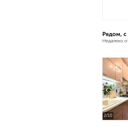
Рядом, с
Недалеко о
‹
2
/10