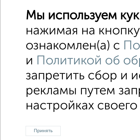
Мы используем кук
Студии 
Поиск по с
нажимая на кнопку
не перв
ознакомлен(а) с
По
в строя
и
Политикой об об
площадь
запретить сбор и 
рекламы путем зап
Однокомнатные
Двухкомнатные
Трехкомна
настройках своего
Принять
Контакты
Политика конфиденциаль