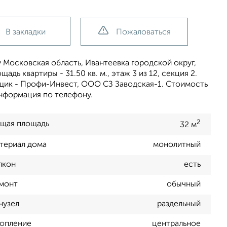
В закладки
Пожаловаться
 Московская область, Ивантеевка городской округ,
щадь квартиры - 31.50 кв. м., этаж 3 из 12, секция 2.
йщик - Профи-Инвест, ООО СЗ Заводская-1. Стоимость
информация по телефону.
2
щая площадь
32 м
териал дома
монолитный
лкон
есть
монт
обычный
нузел
раздельный
опление
центральное