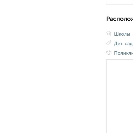
Располо
Школы
Дет. са
Поликл