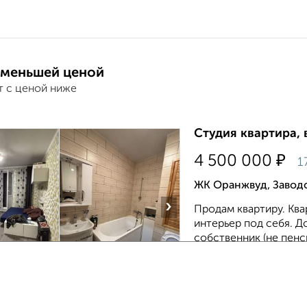
 меньшей ценой
т с ценой ниже
Студия квартира, 
₽
4 500 000
1
ЖК Оранжвуд, Заводс
›
Продам квартиру. Ква
интерьер под себя. Д
собственник (не пенс
обременений. В кварт
Собственник, 05.08.