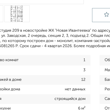
тудия 209 в новостройке ЖК "Новая Ивантеевка" по адресу
ул. Заводская, 2 очередь, секция 2, 3, подъезд 2. Общая пло
а, по которому построен дом - монолит, компания-застро
5081265 Р. Срок сдачи - 4 квартал 2026. Более подробная 
во комнат
1
Об
3
Ма
ажей в доме
12
Ба
ройки дома
нет данных
Ре
я
строящийся дом
Са
кухни
6 м²
От