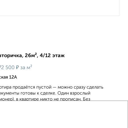
вторичка, 26м², 4/12 этаж
₽
72 500
за м²
кая 12А
ртира продаётся пустой — можно сразу сделать
окументы готовы к сделке. Один взрослый
ионер), в квартире никто не прописан. Без
ире выпо...
2026