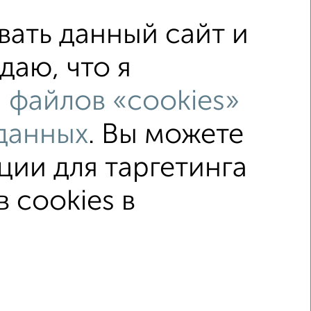
ать данный сайт и
даю, что я
с центральным отоплением
 файлов «cookies»
ме
с раздельным санузлом
данных
. Вы можете
ции для таргетинга
↑ НАВЕРХ К МЕНЮ
 cookies в
ка
Без посредников
Вторичное жилье
Первомайская 19
© 2015–2026