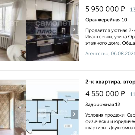
₽
5 950 000
1
Оранжерейная 10
›
Продается уютная 2-к
Ивантеевки, улица Ор
этажного дома. Общая
Агентство, 06.08.202
2-к квартира, втор
₽
4 550 000
1
Задорожная 12
›
Условия продажи: Св
физически и юридиче
квартиры: Двухкомнат