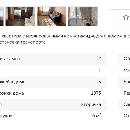
я квартира с изолированными комнатами,рядом с домом д.с
остановка транспорта
во комнат
2
Об
1
Ма
ажей в доме
5
Ба
ройки дома
1973
Ре
я
вторичка
Са
кухни
6 м²
От