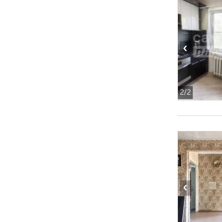
‹
2
/2
‹