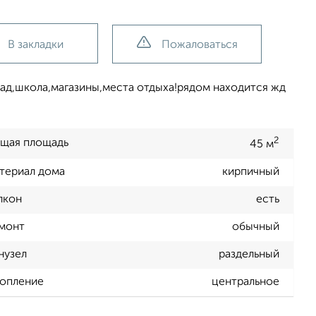
В закладки
Пожаловаться
ад,школа,магазины,места отдыха!рядом находится жд
2
щая площадь
45 м
териал дома
кирпичный
лкон
есть
монт
обычный
нузел
раздельный
опление
центральное