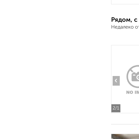
Рядом, с
Недалеко о
‹
2
/1