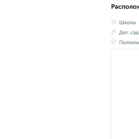
Располо
Школы
Дет. са
Поликл