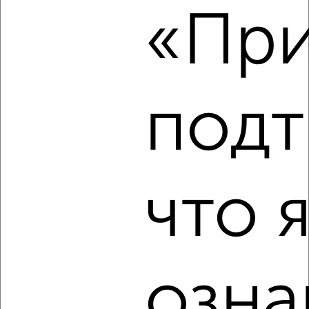
‹
›
«При
2
/2
1-к квартира, на длительный срок, 45м², 3/9 этаж
₽
16 500
в месяц
подт
Центральный проезд 1
Агентство, 08.08.2026
что 
‹
›
2
/3
озна
1-к квартира, на длительный срок, 45м², 3/16 этаж
₽
16 500
в месяц
Трудовая 7