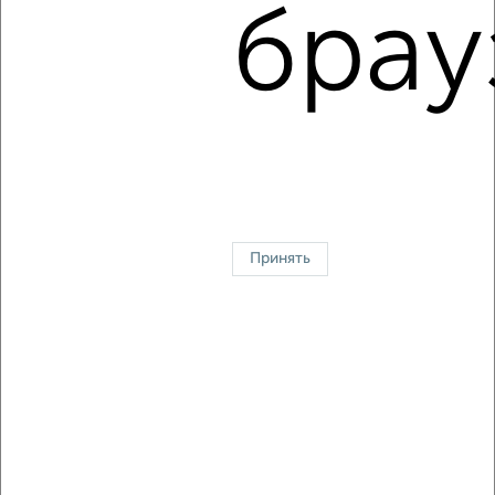
Однокомнатные
Двухкомнатные
3‑комнатные
Квартиры студии
брау
Без посредников
На длительный срок
На сутки
Без мебели
Контакты
Политика конфиденциальности
Пользовательское соглашение
Ивантеевка, улица Первомайская 19
© 2015–2026
Сайт-доска объявлений недвижимости
О проекте
Реклама на портале
Новости
Статьи
Блог
Риэлторы
Агентства
Застройщики
Ипотечный калькулятор
Консультации по недвижимости
Разместить объявление
Скачать приложение
Соцсети (vk.com | t.me | dzen.ru)
Принять