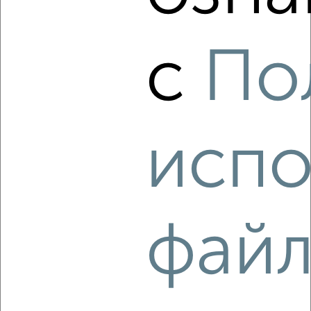
Агентство, 08.08.2026
с
По
‹
›
2
/5
испо
1-к квартира, на длительный срок, 45м², 3/16 этаж
₽
15 500
в месяц
Дзержинского 4А
Агентство, 08.08.2026
фай
‹
›