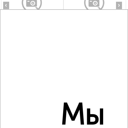
‹
›
2
/5
1-к квартира, на длительный срок, 44м², 4/14 этаж
₽
18 000
в месяц
Ленина 14
Агентство, 09.08.2026
Мы
Виртуальные 3D-туры по музеям и объектам
культуры