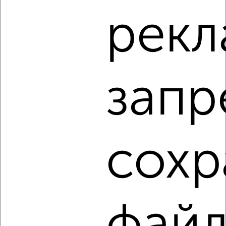
‹
›
рекл
2
/3
1-к квартира, на длительный срок, 38м², 2/5 этаж
₽
18 000
в месяц
запр
Фабричный проезд 6
Агентство, 08.08.2026
сохр
‹
›
2
/5