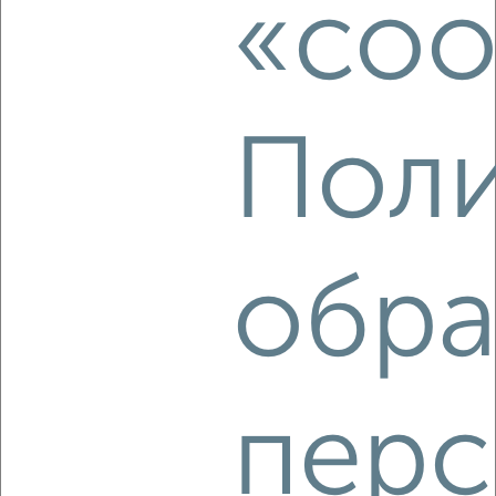
«coo
2
/3
1-к квартира, на длительный срок, 45м², 3/12 этаж
₽
16 500
в месяц
Толмачёва 21
Поли
Агентство, 08.08.2026
‹
›
обра
2
/4
1-к квартира, на длительный срок, 45м², 3/17 этаж
₽
18 500
в месяц
перс
ЖК Надежда, Студенческий проезд 35
Агентство, 08.08.2026