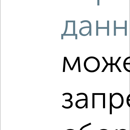
данн
‹
›
2
/4
мож
1-к квартира, на длительный срок, 38м², 3/5 этаж
₽
20 000
в месяц
Дзержинского 13/2
Агентство, 08.08.2026
запр
‹
›
2
/3