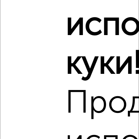
испо
‹
›
2
/5
куки
1-к квартира, на длительный срок, 44м², 4/10 этаж
₽
20 000
в месяц
Задорожная 23Б
Агентство, 09.08.2026
Про
‹
›
2
/3