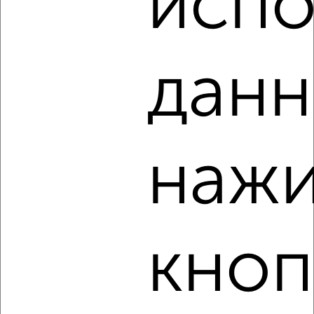
испо
1-к квартира, на длительный срок, 38м², 8/15 этаж
₽
14 500
в месяц
Трудовая 18
Агентство, 09.08.2026
данн
‹
›
нажи
2
/8
1-к квартира, на длительный срок, 37м², 5/9 этаж
₽
15 000
в месяц
Толмачёва 2
кноп
Агентство, 09.08.2026