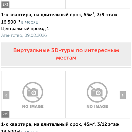
2
/3
1-к квартира, на длительный срок, 55м², 3/9 этаж
₽
16 500
в месяц
Центральный проезд 1
Агентство, 09.08.2026
Виртуальные 3D-туры по интересным
‹
›
местам
1-к квартира, на длительный срок, 45м², 3/12 этаж
₽
19 500
в месяц
2
/5
Заводская 14