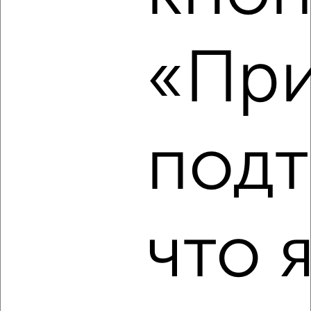
2
/11
«При
2-к квартира, на длительный срок, 65м², 10/17 этаж
₽
21 000
в месяц
Студенческий проезд 3
Агентство, 07.08.2026
подт
‹
›
что 
2
/4
2-к квартира, на длительный срок, 50м², 2/9 этаж
₽
16 000
в месяц
Первомайская 26
Собственник, 07.08.2026