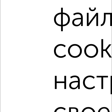
фай
‹
›
cook
2
/6
2-к квартира, на длительный срок, 58м², 3/5 этаж
₽
19 000
в месяц
Студенческий проезд 6
Агентство, 06.08.2026
наст
‹
›