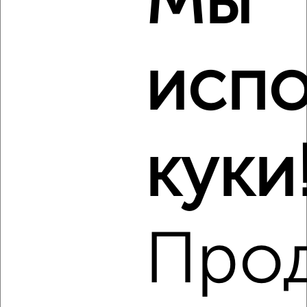
Мы
2
/7
2-к квартира, на длительный срок, 53м², 9/16 этаж
₽
16 000
в месяц
испо
Трудовая 7
Агентство, 07.08.2026
Виртуальные 3D-туры по музеям и объектам
культуры
куки
‹
›
Про
2
/7
2-к квартира, на длительный срок, 49м², 3/5 этаж
₽
23 000
в месяц