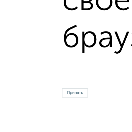
свое
2
/5
2-к квартира, на длительный срок, 49м², 3/9 этаж
₽
21 000
в месяц
Центральный проезд 1
брау
Агентство, 06.08.2026
1 / 3
2
↑ НАВЕРХ К МЕНЮ
Однокомнатные
Двухкомнатные
3‑комнатные
Квартиры студии
Без посредников
На длительный срок
На сутки
Без мебели
Принять
Контакты
Политика конфиденциальности
Пользовательское соглашение
Ивантеевка, улица Первомайская 19
© 2015–2026
Сайт-доска объявлений недвижимости
О проекте
Реклама на портале
Новости
Статьи
Блог
Риэлторы
Агентства