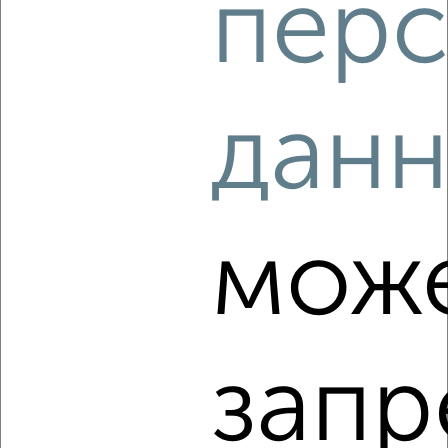
перс
‹
›
2
/5
дан
2-к квартира, на длительный срок, 65м², 3/13 этаж
₽
21 500
в месяц
Новая Слобода 2
Агентство, 06.08.2026
мож
‹
›
запр
2
/5
2-к квартира, на длительный срок, 55м², 3/9 этаж
₽