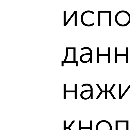
Оранжерейная 14
испо
Собственник, 07.08.2026
данн
‹
›
2
/8
2-к квартира, на длительный срок, 65м², 10/13 этаж
нажи
₽
24 000
в месяц
Новая Слобода 2
Агентство, 07.08.2026
кноп
‹
›