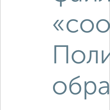
2-к квартира, на длительный срок, 51м², 3/5 этаж
₽
16 000
в месяц
«coo
Советский проспект 14
Агентство, 07.08.2026
Поли
‹
›
2
/4
2-к квартира, на длительный срок, 55м², 3/17 этаж
обра
₽
22 500
в месяц
ЖК Созвездие, Луговая 2
Агентство, 06.08.2026