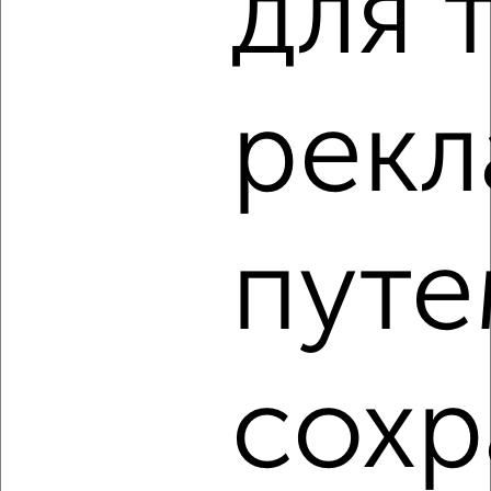
для 
2
/4
2-к квартира, на длительный срок, 52м², 2/5 этаж
рек
₽
21 000
в месяц
Калинина 12
Агентство, 06.08.2026
путе
‹
›
2
/8
сохр
2-к квартира, на длительный срок, 47м², 2/5 этаж
₽
12 000
в месяц
Новосёлки Слободка 6
Агентство, 06.08.2026