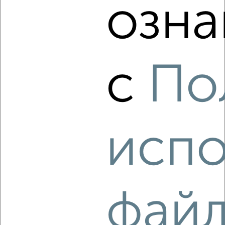
озна
‹
›
с
По
2
/7
2-к квартира, на длительный срок, 56м², 10/16 этаж
₽
16 000
в месяц
Новосёлки Слободка 2
испо
Агентство, 07.08.2026
‹
›
фай
2
/8