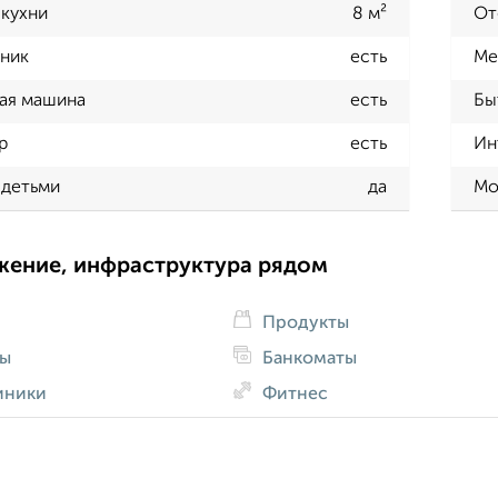
кухни
8 м²
От
ник
есть
Ме
ая машина
есть
Бы
р
есть
Ин
 детьми
да
Мо
жение, инфраструктура рядом
Продукты
ды
Банкоматы
иники
Фитнес