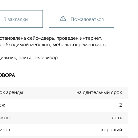
В закладки
Пожаловаться
установлена сейф-дверь, проведен интернет,
необходимой мебелью, мебель современная, в
ильник, плита, телевизор.
ОВОРА
ок аренды
на длительный срок
аж
2
лкон
есть
монт
хороший