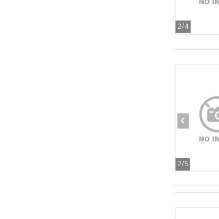
2
/4
‹
2
/5