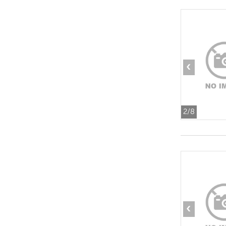
‹
2
/8
‹