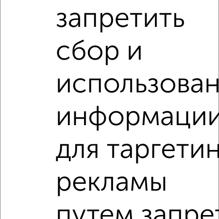
запретить
сбор и
‹
›
использова
2
/8
2-к квартира, на длительный срок, 47м², 2/5 этаж
информаци
₽
12 000
в месяц
Новосёлки Слободка 6
Агентство, 01.08.2026
для таргети
2-к квартиры
рекламы
Поиск по схожим параметрам:
на улице Толмачёва
С холодильником
С мебелью
путем запре