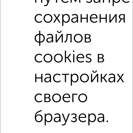
Со стиральной машиной
С посудомоечной машиной
сохранения
С бытовой техникой
С телевизором
С телефоном
С интернетом
С кондиционером
файлов
Можно с ребенком
Можно с животными
с хорошим ремонтом
не первый этаж
cookies в
не последний этаж
с балконом
с центральным отоплением
Цена до 20 000 в мес.
настройках
площадью до 60 м²
своего
↑ НАВЕРХ К МЕНЮ
Однокомнатные
Двухкомнатные
3‑комнатные
Квартиры студии
браузера.
Без посредников
На длительный срок
На сутки
Без мебели
Контакты
Политика конфиденциальности